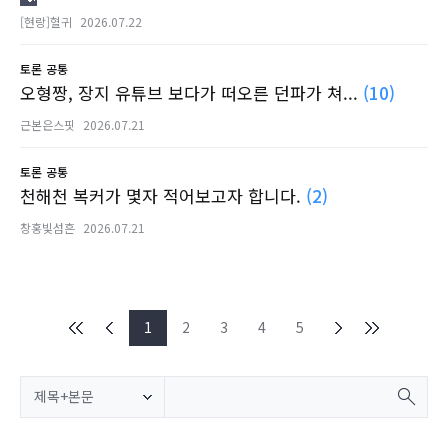
[현랑]혈귀
2026.07.22
토론
공통
오형짱, 장지 유튜브 보다가 떠오른 던파가 쳐...
(10)
근본은스핏
2026.07.21
토론
공통
천해천 복커가 몇자 적어보고자 합니다.
(2)
창홍빛섬흔
2026.07.21
1
2
3
4
5
제목+본문