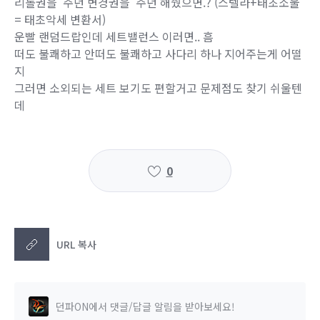
리롤권을 주던 변경권을 주던 해줬으면.? (스텔라+태초소울
= 태초악세 변환서)
운빨 랜덤드랍인데 세트밸런스 이러면.. 흠
떠도 불쾌하고 안떠도 불쾌하고 사다리 하나 지어주는게 어떨
지
그러면 소외되는 세트 보기도 편할거고 문제점도 찾기 쉬울텐
데
0
URL 복사
던파ON에서 댓글/답글 알림을 받아보세요!