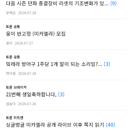
다음 시즌 던파 종결장비 리셋의 기조변화가 있...
(9)
무력감
2026.07.28
토론
공통
웅이 반고정 (미카엘라) 모집
웅이
2026.07.27
토론
공통
밐레라 방어구 1주당 1개 말이 되는 소리임?...
(3)
하이븜
2026.07.26
토론
브레이커
21번째 생일축하합니다,
(3)
섬슝이
2026.07.26
토론
히트맨
싱글벙글 미카엘라 공개 라이브 이후 쪽지 읽기
(40)