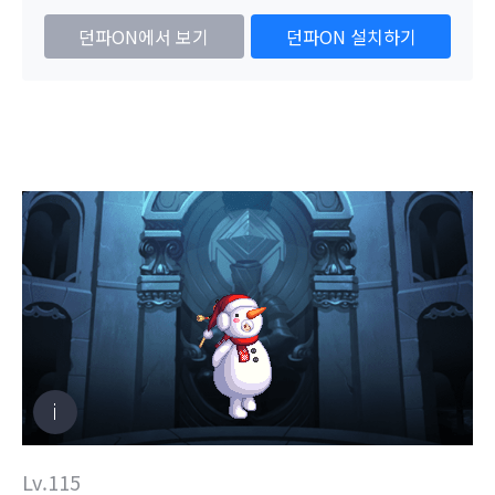
던파ON에서 보기
던파ON 설치하기
Lv.115