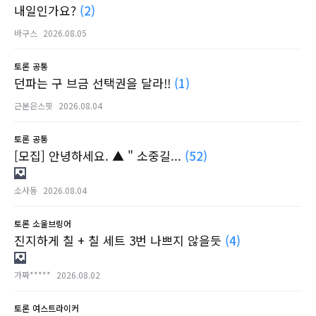
내일인가요?
(2)
바구스
2026.08.05
토론
공통
던파는 구 브금 선택권을 달라!!
(1)
근본은스핏
2026.08.04
토론
공통
[모집] 안녕하세요. ▲ " 소중길...
(52)
소사동
2026.08.04
토론
소울브링어
진지하게 칠 + 칠 세트 3번 나쁘지 않을듯
(4)
가짜*****
2026.08.02
토론
여스트라이커