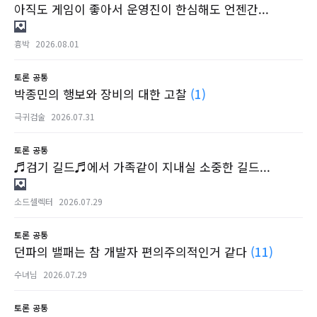
아직도 게임이 좋아서 운영진이 한심해도 언젠간...
흉박
2026.08.01
토론
공통
박종민의 행보와 장비의 대한 고찰
(1)
극귀검술
2026.07.31
토론
공통
♬검기 길드♬에서 가족같이 지내실 소중한 길드...
소드셀렉터
2026.07.29
토론
공통
던파의 밸패는 참 개발자 편의주의적인거 같다
(11)
수녀님
2026.07.29
토론
공통