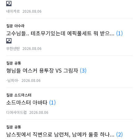
네이카르
2026.08.06
질문
아수라
고수님들.. 테초무기있는데 에픽풀세트 뭐 받으...
(1)
무한넨탄
2026.08.06
질문
공통
형님들 여스커 용투장 VS 그림자
(3)
-님피아-
2026.08.06
질문
소드마스터
소드마스터 아바타
(1)
디어사이드럽
2026.08.06
질문
공통
남스핏에서 직변으로 남런처, 남메카 둘중 하나...
(2)