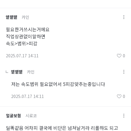
엩똍똍
카인
필요한거쓰시는거에요
직업상관없이말하면
속도>범위>피감
2025.07.17 14:11
0
엩똍똍
카인
저는 속도범위 필요없어서 5피감맞추는중입니다
2025.07.17 14:11
0
얼굴보험
시로코
딜똑같음 어차피 결국에 비단은 넘쳐날거라 리롤햐도 되고