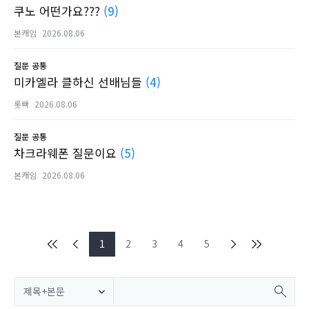
쿠노 어떤가요???
(9)
본캐임
2026.08.06
질문
공통
미카엘라 클하신 선배님들
(4)
롯빠
2026.08.06
질문
공통
차크라웨폰 질문이요
(5)
본캐임
2026.08.06
1
2
3
4
5
제목+본문