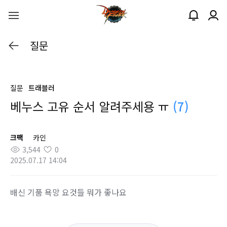
질문
질문
트래블러
베누스 고유 순서 알려주세용 ㅠ
(7)
크팩
카인
3,544
0
2025.07.17 14:04
배신 기품 욕망 요것들 뭐가 좋나요