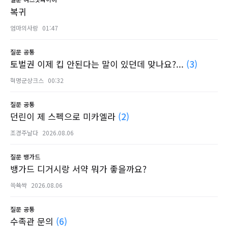
복귀
엄마의사랑
01:47
질문
공통
토벌권 이제 킵 안된다는 말이 있던데 맞나요?...
(3)
혁명군샹크스
00:32
질문
공통
던린이 제 스펙으로 미카엘라
(2)
조경주날다
2026.08.06
질문
뱅가드
뱅가드 디거시랑 서약 뭐가 좋을까요?
쓱쑉쌱
2026.08.06
질문
공통
수족관 문의
(6)