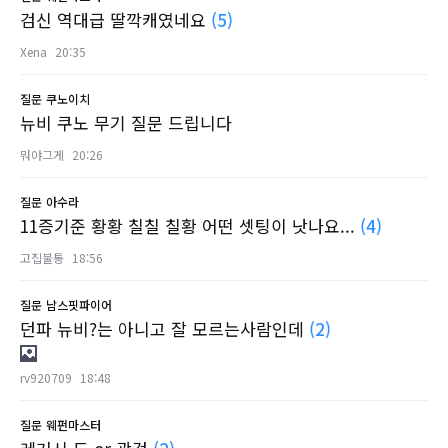
검신 역대급 딸깍캐였네요
(5)
Xena
20:35
질문
쿠노이치
뉴비 쿠노 무기 질문 드립니다
뭐야그게
20:26
질문
아수라
11증기준 황황 칠칠 칠황 어떤 셋팅이 낫나요...
(4)
고집불통
18:56
질문
남스핏파이어
던파 뉴비?는 아니고 잘 모르는사람인데
(2)
rv920709
18:48
질문
웨펀마스터