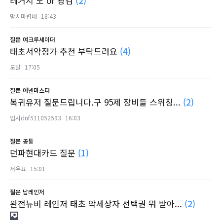
레거시 도 or 광검
(2)
망치마렵네
18:43
질문
여크루세이더
태초서약정가 추천 부탁드려요
(4)
도발
17:05
질문
여넨마스터
복귀유저 질문드립니다.구 95제 장비들 스위칭...
(2)
임시dnf511052593
16:03
질문
공통
던파현대카드 질문
(1)
서우요
15:01
질문
남레인저
완전뉴비 레인저 태초 악세상자 선택권 뭐 받아...
(2)