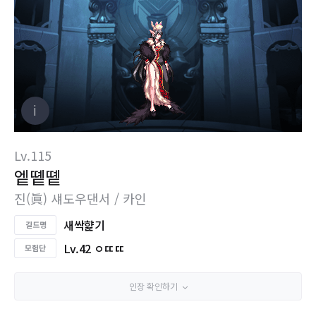
Lv.115
엩똍똍
진(眞) 섀도우댄서 / 카인
새싹햝기
Lv.42 ㅇㄸㄸ
인장 확인하기