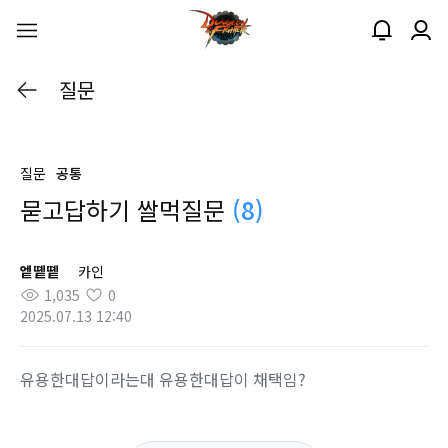
질문
질문
공통
묻고답하기 쌀먹질문
(8)
엩똍똍
카인
1,035
0
2025.07.13 12:40
유용한대답이라는대 유용한대답이 채택임?