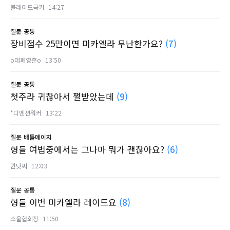
블레이드극키
14:27
질문
공통
장비점수 25만이면 미카엘라 무난한가요?
(7)
o데페영훈o
13:50
질문
공통
첫주라 귀찮아서 쩔받았는데
(9)
*디멘션워커
13:22
질문
배틀메이지
형들 여법중에서는 그나마 뭐가 괜찮아요?
(6)
퀸탓찌
12:03
질문
공통
형들 이번 미카엘라 레이드요
(8)
소울협회장
11:50