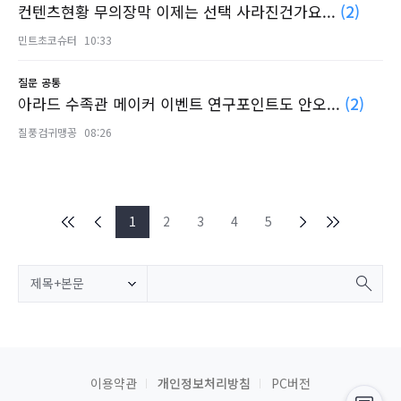
컨텐츠현황 무의장막 이제는 선택 사라진건가요...
(2)
민트초코슈터
10:33
질문
공통
아라드 수족관 메이커 이벤트 연구포인트도 안오...
(2)
질풍검귀맹꽁
08:26
1
2
3
4
5
제목+본문
이용약관
개인정보처리방침
PC버전