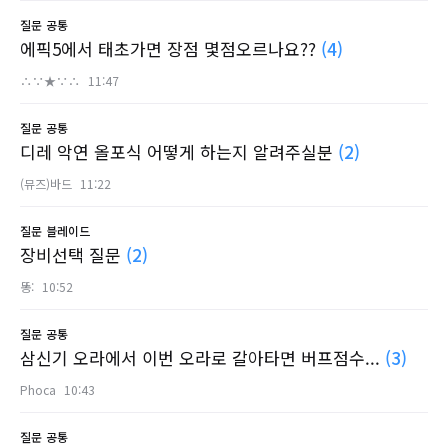
질문
공통
에픽5에서 태초가면 장점 몇점오르나요??
(4)
∴∵★∵∴
11:47
질문
공통
디레 악연 올포식 어떻게 하는지 알려주실분
(2)
(뮤즈)바드
11:22
질문
블레이드
장비선택 질문
(2)
똥:
10:52
질문
공통
삼신기 오라에서 이번 오라로 갈아타면 버프점수...
(3)
Phoca
10:43
질문
공통