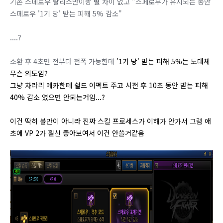
기존 스페로우 탈리스만이랑 별 차이 없고 "스페로우가 유지되는 동안
스페로우 '1기 당' 받는 피해 5% 감소"
....?
소환 후 4초면 전부다 전폭 가능한데
'1기 당' 받는 피해 5%는 도대체
무슨 의도임?
그냥 차라리 메카한테 쉴드 이펙트 주고 시전 후 10초 동안 받는 피해
40% 감소 였으면 안되는거임...?
이건 딱히 불만이 아니라 진짜 스킬 프로세스가 이해가 안가서 그럼 애
초에 VP 2가 훨신 좋아보여서 이건 안쓸거같음