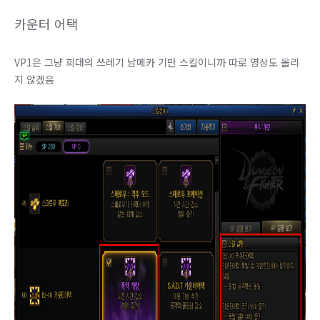
카운터 어택
VP1은 그냥 희대의 쓰레기 남메카 기만 스킬이니까 따로 영상도 올리
지 않겠음