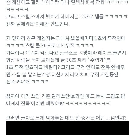
슨 계산이고 힐링 레이더랑 마나 릴렉서 회복 강화 ㅋㅋㅋㅋㅋ
ㅋㅋㅋㅋㅋ
그리고 스틸 스메셔 박치기 데미지는 그대로 냅둠 ㅋㅋㅋㅋㅋ
진짜 남메카는 미래가 안보인다.
지 옆자리 친구 레인저는 퍼니셔 밟을때마다 1초씩 무적인데
ㅋㅋㅋㅋ 스킬 쿨 30초로 1초 무적 ㅋㅋㅋㅋ
가뜩이나 계수치 박살나고 딜구조도 ㅈ망이라 레이드 돌면서
항상 사람들 눈치 보이는데 쿨 30초 짜리 "주력기"를
1초 무적 얻으려고 버린다? 그리고 무적 얻어도 전폭 안해주
면 스킬 딜 날리는거랑 마찬가지라 어차피 무적 시간동안
전폭 써야해 ㅋㅋㅋㅋ
심지어 이거 쓰면 기존 탈리스만 효과인 메드 동시 드랍도 없
어져서 전폭 여러번 해줘야함 ㅋㅋㅋㅋㅋㅋㅋㅋㅋㅋ
그러면 글자로 크게 박아놓은 메드 힐 증가는 어떤 느낌일까?