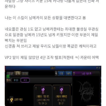
사실상 그냥 사이즈 키운 15제 카다랑 다를게 없는데 진짜 서
운하다
나는 이 스킬이 남메카의 모든 상황을 대변한다고 봄
네오플은 관심 1도 없고 남메카한테는 최대한 불성실 무관심
으로 일관함 남메카 15년도 넘게 키웠지만 이런 부분이 제일
빡치는 부분임
신경좀 쳐 쓰리고 제발 우리도 남들이랑 똑같은 캐릭이라고
VP2 말이 제일 많았던 4단 조작 텔포(적한테 ㅋ) 카운터 어택