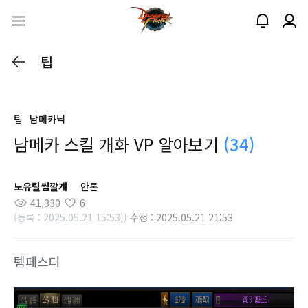
팁
팁
남메카닉
남메카 스킬 개화 VP 알아보기
(34)
노유틸씹깔개
안톤
41,330
6
(등록 : 2025.05.21 15:53))
수정 : 2025.05.21 21:53
템페스터