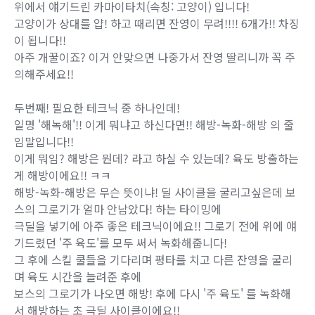
위에서 얘기드린 카마이타치(속칭: 고양이) 입니다!
고양이가 상대를 얍! 하고 때리면 잔영이 무려!!!! 6개가!! 차징
이 됩니다!!
아주 개꿀이죠? 이거 안맞으면 나중가서 잔영 딸리니까 꼭 주
의해주세요!!
두번째! 필요한 테크닉 중 하나인데!
일명 '해녹해'!! 이게 뭐냐고 하신다면!! 해방-녹화-해방 의 줄
임말입니다!!
이게 뭐임? 해방은 뭔데? 라고 하실 수 있는데? 육도 방출하는
게 해방이에요!! ㅋㅋ
해방-녹화-해방은 무슨 뜻이냐! 딜 사이클을 굴리고싶은데 보
스의 그로기가 얼마 안남았다! 하는 타이밍에
극딜을 넣기에 아주 좋은 테크닉이에요!! 그로기 전에 위에 얘
기드렸던 '주 육도'를 모두 써서 녹화해줍니다!
그 후에 스킬 쿨들을 기다리며 평타를 치고 다른 잔영을 굴리
며 육도 시간을 늘려준 후에
보스의 그로기가 나오면 해방! 후에 다시 '주 육도' 를 녹화해
서 해방하는 초 극딜 사이클이에요!!