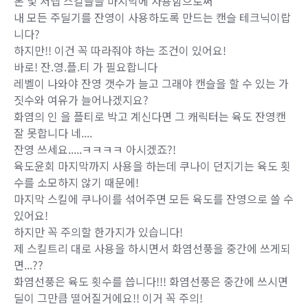
본 및 저렙 스킬들을 마지막에 사용함으로써
내 모든 주딜기를 잔영이 사용하도록 만드는 캔슬 테크닉이랍
니다?
하지만!! 이건 꼭 따라줘야 하는 조건이 있어요!
바로! 잔.영.플.티 가 필요합니다
레벨이 나와야 잔영 갯수가 늘고 그래야 캔슬을 할 수 있는 가
짓수와 여유가 늘어나겠지요?
화염의 인 을 플티로 박고 계신다면 그 캐릭터는 육도 잔영캔
잘 못합니다 네....
잔영 쓰세요.....ㅋㅋㅋㅋ 아시겠죠?!
육도윤회 마지막까지 사용을 하는데 쿠나이 던지기는 육도 횟
수를 소모하지 않기 때문에!
마지막 스킬에 쿠나이를 섞어주면 모든 육도를 잔영으로 쓸 수
있어요!
하지만 꼭 주의할 한가지가 있습니다!
제 스킬트리 대로 사용을 하시면서 화염선풍을 중간에 쓰게되
면...??
화염선풍은 육도 횟수를 씁니다!!! 화염선풍은 중간에 쓰시면
딜이 그만큼 떨어질거에요!! 이거 꼭 주의!