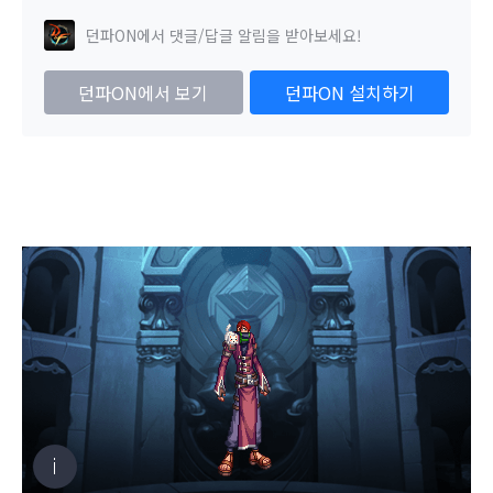
던파ON에서 댓글/답글 알림을 받아보세요!
던파ON에서 보기
던파ON 설치하기