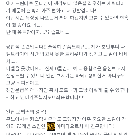
얘기드린대로 쿨타임이 생각보다 많은걸 좌우하는 캐릭터이
기 때문에 칠흑이 아주 편하고 더 강할겁니다!
이번시즌 특성상 나오는거 써야 하겠지만 고를 수 있다면 칠흑
이 훨 좋아요 네....
난 왜 용투장이지....?? 슬프네....
융합석 관련입니다!! 솔직히 말씀드리면.... 제가 초반부터 나
벨트라이에 시간 박고서 못한 트라우마가 생기고.... 일이 바빠
서.....
나벨을 못갔어요.... 진짜 0클임.... 예.... 융합석은 옵션보고서
설명드릴 수 있으니 일단 보시기는 하되? 정확한거 아니구요
그냥 뇌피셜이고
겜안분급은 아니지만 혹시 모르니까 그냥 이렇게 볼 수 있구나
~ 하고 넘어가주십시오!! 죄송합니다!!!!
일단 보법귀의 경우!
쿠노이치는 커스텀시즌때도 그랬지만 아주 중요한 스킬이 잔
영과 75레벨 스킬인
야마타오로치 이 친구랍니다!
던담이든 던파맥스든 API보면 얘가 1등일거에요 플티 안끼셔