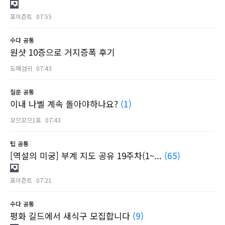
포이즌트
07:55
수다
공통
원샷 10증으로 거지증폭 후기
도매검귀
07:43
질문
공통
이내 나벨 계속 돌아야하나요?
(1)
꼬므꼬므1호
07:43
팁
공통
[역설의 미궁] 부계 지도 공유 19주차(1~...
(65)
포이즌트
07:21
수다
공통
평화 길드에서 새식구 모집합니다
(9)