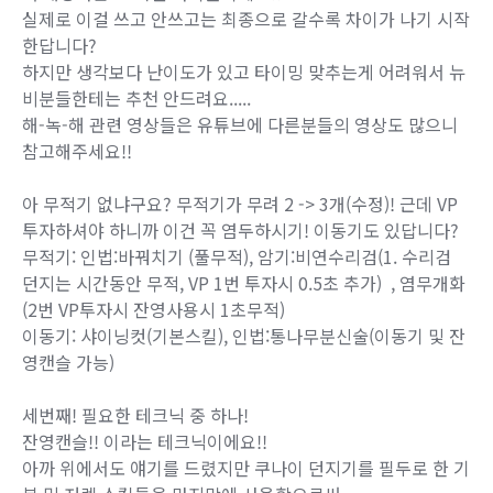
실제로 이걸 쓰고 안쓰고는 최종으로 갈수록 차이가 나기 시작
한답니다?
하지만 생각보다 난이도가 있고 타이밍 맞추는게 어려워서 뉴
비분들한테는 추천 안드려요.....
해-녹-해 관련 영상들은 유튜브에 다른분들의 영상도 많으니
참고해주세요!!
아 무적기 없냐구요? 무적기가 무려 2 -> 3개(수정)! 근데 VP
투자하셔야 하니까 이건 꼭 염두하시기! 이동기도 있답니다?
무적기: 인법:바꿔치기 (풀무적), 암기:비연수리검(1. 수리검
던지는 시간동안 무적, VP 1번 투자시 0.5초 추가) , 염무개화
(2번 VP투자시 잔영사용시 1초무적)
이동기: 샤이닝컷(기본스킬), 인법:통나무분신술(이동기 및 잔
영캔슬 가능)
세번째! 필요한 테크닉 중 하나!
잔영캔슬!! 이라는 테크닉이에요!!
아까 위에서도 얘기를 드렸지만 쿠나이 던지기를 필두로 한 기