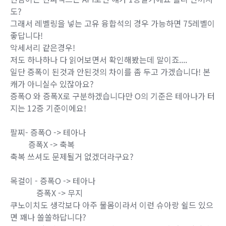
도?
그래서 레벨링을 넣는 고유 융합석의 경우 가능하면 75레벨이
좋답니다!
악세서리 같은경우!
저도 하나하나 다 읽어보면서 확인해봤는데 말이죠....
일단 증폭이 된것과 안된것의 차이를 좀 두고 가겠습니다! 본
캐가 아니실수 있잖아요?
증폭O 와 증폭X로 구분하겠습니다만 O의 기준은 테아나가 터
지는 12증 기준이에요!
팔찌- 증폭O -> 테아나
증폭X -> 축복
축복 쓰셔도 문제될거 없겠더라구요?
목걸이 - 증폭O -> 테아나
증폭X -> 무지
쿠노이치도 생각보다 아주 물몸이라서 이런 슈아랑 쉴드 있으
면 꽤나 쏠쏠하답니다?