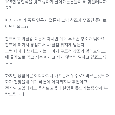
105렙 융합석을 벗고 슈아가 날아가는분들이 꽤 많을테니까
요?
반지 -> 이거 증폭 있든지 없든지 그냥 창조가 무조건 좋아보
이던데요....??
칠흑켜고 과쿨감 되는거 아니면 이거 무조건 창조가 맞아요.....
칠흑에 태거시 쌍검껴서 나 쿨감 뒤지게 남는다!
그럼 테아나 쓰셔도 되는데 이거 무조건 창조가 맞아보임.....
얘 쿨감으로 먹고 사는 애라고 제가 몇번씩 말하고 있죠....??
ㅎㅎ
하지만 융합석은 어디까지나 나오는거 위주로? 바꾸는것도 재
화가 괜찮을때 이기 때문에 어디까지나 추천이고
전 안끼고있어서.... 옵션보고밖에 설명을 못드리는점 양해 부
탁드립니다....