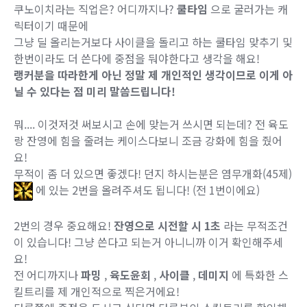
쿠노이치라는 직업은? 어디까지나?
쿨타임
으로 굴러가는 캐
릭터이기 때문에
그냥 딜 올리는거보다 사이클을 돌리고 하는 쿨타임 맞추기 및
한번이라도 더 쓴다에 중점을 둬야한다고 생각을 해요!
랭커분을 따라한게 아닌 정말 제 개인적인 생각이므로 이게 아
닐 수 있다는 점 미리 말씀드립니다!
뭐.... 이것저것 써보시고 손에 맞는거 쓰시면 되는데? 전 육도
랑 잔영에 힘을 줄려는 케이스다보니 조금 강화에 힘을 줬어
요!
무적이 좀 더 있으면 좋겠다! 던지 하시는분은 염무개화(45제)
에 있는 2번을 올려주셔도 됩니다! (전 1번이에요)
2번의 경우 중요해요!
잔영으로 시전할 시 1초
라는 무적조건
이 있습니다! 그냥 쓴다고 되는거 아니니까 이거 확인해주세
요!
전 어디까지나
파밍
,
육도윤회
,
사이클
,
데미지
에 특화한 스
킬트리를 제 개인적으로 찍은거에요!