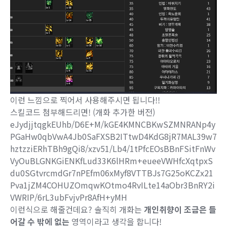
이런 느낌으로 찍어서 사용해주시면 됩니다!!
스킬코드 첨부해드리면! (개화 추가한 버전)
eJydjjtqgkEUhb/D6E+M/kGE4KMNCBKwSZMNRANp4y
PGaHw0qbVwA4Jb0SaFXSB2ITtwD4KdG8jR7MAL39w7
hztzziERhTBh9gQi8/xzv51/Lb4/1tPfcEOsBBnFSitFnWv
VyOuBLGNKGiENKfLud33K6lHRm+eueeVWHfcXqtpxS
du0SGtvrcmdGr7nPEfm06xMyf8VTTBJs7G25oKCZx21
Pva1jZM4COHUZOmqwKOtmo4RvILte14aObr3BnRY2i
VWRIP/6rL3ubFvjvPr8AfH+yMH
이런식으로 해줄건데요? 솔직히 개화는
개인취향이 조금은 들
어갈 수 밖에 없는
영역이라고 생각을 합니다!