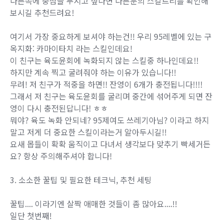
다른쪽에 중점을 두시고 싶다면 다른분의 스킬트리를 확인해
보시길 추천드려요!
여기서 가장 중요하게 보셔야 하는건!! 우리 95레벨에 있는 구
옥지화: 카마이타치 라는 스킬인데요!
이 친구는 육도윤회에 녹화되지 않는 스킬중 하나인데요!!
하지만 계속 찍고 굴려줘야 하는 이유가 있습니다!!
무려! 저 친구가 적중을 하면!! 잔영이 6개가 충전됩니다!!!!
그래서 저 친구는 육도윤회를 굴리며 중간에 섞어주게 되면 잔
영이 다시 충전된답니다! ㅎㅎ
뭐야? 육도 녹화 안되네? 95제여도 쓰레기아님? 이라고 하지
말고 저게 더 중요한 스킬이라는거 알아두시길!!
요새 몹들이 확확 움직이고 다녀서 생각보다 맞추기 빡세거든
요? 항상 주의해주셔야 합니다!
3. 소소한 꿀팁 및 필요한 테크닉, 추천 세팅
꿀팁.... 이라기엔 살짝 애매한 것들이 좀 많아요....!!
일단 첫번째!