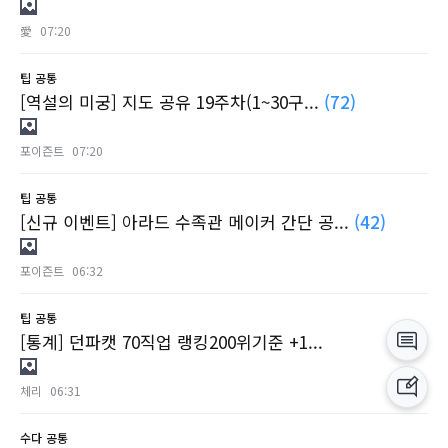
愛
07:20
팁
공통
[역설의 미궁] 지도 공유 19주차(1~30구...
(72)
포이즌트
07:20
팁
공통
[신규 이벤트] 아라드 수족관 메이커 간단 공...
(42)
포이즌트
06:32
팁
공통
[통계] 던파캣 70직업 랭킹200위기준 +1...
체리
06:31
수다
공통