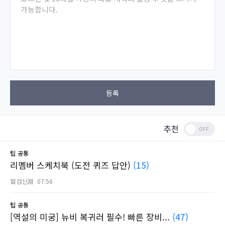
가능합니다.
등록
추천
팁
공통
리멤버 스케치북 (도전 퀴즈 답안)
(15)
宙검신淵
07:56
팁
공통
[역설의 미궁] 뉴비 복귀러 필수! 빠른 장비...
(47)