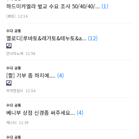
하드미카엘라 벞교 수요 조사 50/40/40/...
(1)
[패밍]
12:14
수다
공통
멜로디[루바토&레가토&테누토&a...
(12)
칸나의노예
11:56
수다
공통
[짤] 기부 좀 하지에....
(4)
피자한접시
11:54
수다
공통
베니부 상점 신경좀 써주세요...
(4)
캐스티
11:39
수다
공통