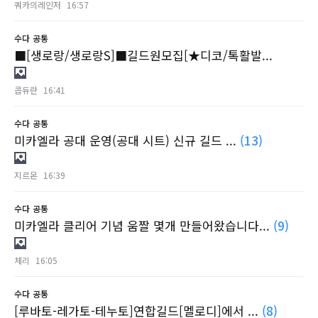
쿼카의레인저
16:57
수다
공통
■[생로랑/생로랑S]■길드원모집[★디코/톡활발...
콥듀란
16:41
수다
공통
미카엘라 공대 운영(공대 시트) 신규 길드 ...
(13)
지르몬
16:39
수다
공통
미카엘라 클리어 기념 움짤 몇개 만들어왔습니다...
(9)
체리
16:05
수다
공통
[루바토-레가토-테누토]연합길드[멜로디]에서 ...
(8)