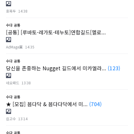
호북두
14:38
수다
공통
[공통] [루바토-레가토-테누토]연합길드[멜로...
AdMage翼
14:35
수다
공통
당신을 존중하는 Nugget 길드에서 미카엘라...
(123)
네오패드
13:38
수다
공통
★ [모집] 븜다닥 & 븜다다닥에서 미...
(704)
싑고수
13:14
수다
공통