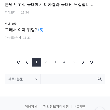
분댕 반고정 공대에서 미카엘라 공대원 모집합니...
하이드라__
11:34
수다
공통
그래서 이제 뭐함?
(5)
가슴있는누님
11:31
1
2
3
4
5
제목+본문
이용약관
개인정보처리방침
PC버전