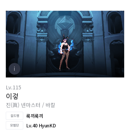
Lv.115
이겋
진(眞) 넨마스터 / 바칼
룩끼룩끼
Lv.40 HyunKD