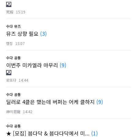
死綏
15:19
수다
뮤즈
뮤즈 상향 필요
(3)
했징
15:07
수다
공통
이번주 미카엘라 마무리
(9)
로또다
14:44
수다
공통
딜러로 4클은 했는데 버퍼는 어케 클하지
(9)
神의恩寵
14:42
수다
공통
★ [모집] 븜다닥 & 븜다다닥에서 미...
(1)