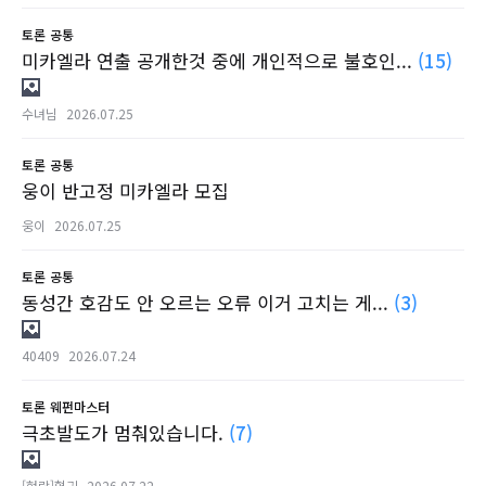
토론
공통
미카엘라 연출 공개한것 중에 개인적으로 불호인...
(15)
수녀님
2026.07.25
토론
공통
웅이 반고정 미카엘라 모집
웅이
2026.07.25
토론
공통
동성간 호감도 안 오르는 오류 이거 고치는 게...
(3)
40409
2026.07.24
토론
웨펀마스터
극초발도가 멈춰있습니다.
(7)
[현랑]혈귀
2026.07.22