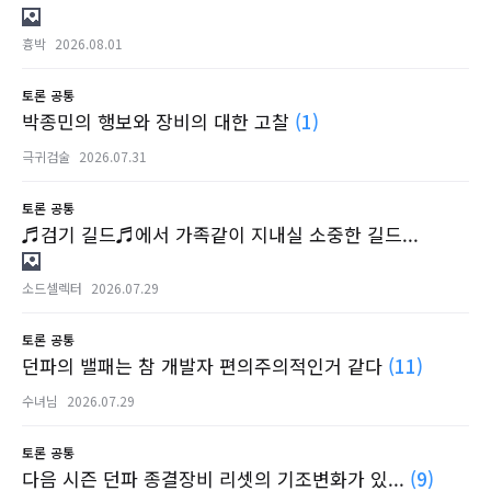
흉박
2026.08.01
토론
공통
박종민의 행보와 장비의 대한 고찰
(1)
극귀검술
2026.07.31
토론
공통
♬검기 길드♬에서 가족같이 지내실 소중한 길드...
소드셀렉터
2026.07.29
토론
공통
던파의 밸패는 참 개발자 편의주의적인거 같다
(11)
수녀님
2026.07.29
토론
공통
다음 시즌 던파 종결장비 리셋의 기조변화가 있...
(9)