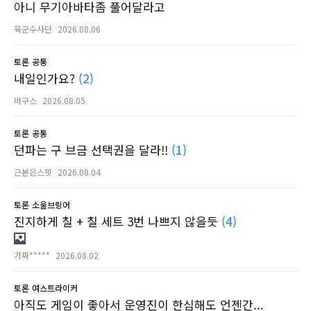
아니 무기아바타좀 풀어달라고
육군수사단
2026.08.06
토론
공통
내일인가요?
(2)
바구스
2026.08.05
토론
공통
던파는 구 브금 선택권을 달라!!
(1)
근본은스핏
2026.08.04
토론
소울브링어
진지하게 칠 + 칠 세트 3번 나쁘지 않을듯
(4)
가짜*****
2026.08.02
토론
여스트라이커
아직도 게임이 좋아서 운영진이 한심해도 언젠간...