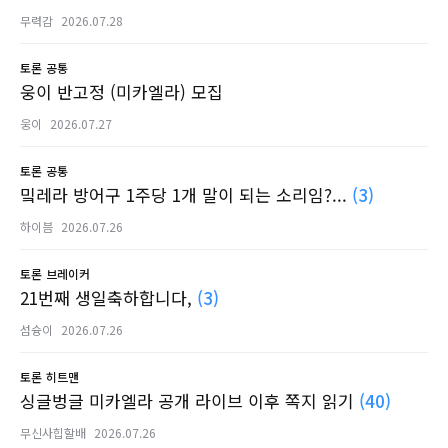
무력감
2026.07.28
토론
공통
웅이 반고정 (미카엘라) 모집
웅이
2026.07.27
토론
공통
밐레라 방어구 1주당 1개 말이 되는 소리임?...
(3)
하이븜
2026.07.26
토론
브레이커
21번째 생일축하합니다,
(3)
섬슝이
2026.07.26
토론
히트맨
싱글벙글 미카엘라 공개 라이브 이후 쪽지 읽기
(40)
무신사힙할배
2026.07.26