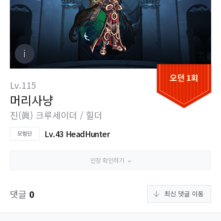
오던 1회
Lv.115
머리사냥
진(眞) 크루세이더 / 힐더
Lv.43 HeadHunter
인장 확인하기
댓글
0
최신 댓글 이동