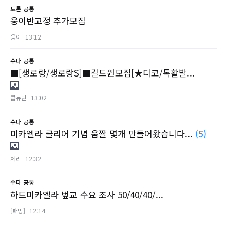
토론
공통
웅이반고정 추가모집
웅이
13:12
수다
공통
■[생로랑/생로랑S]■길드원모집[★디코/톡활발...
콥듀란
13:02
수다
공통
미카엘라 클리어 기념 움짤 몇개 만들어왔습니다...
(5)
체리
12:32
수다
공통
하드미카엘라 벞교 수요 조사 50/40/40/...
[패밍]
12:14