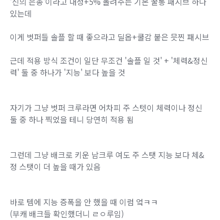
'신의 은총'이라고 내성+5% 올려주는 기본 꿀통 패시브 하나
있는데
이게 벗퍼들 솔플 할 때 좋으라고 딜옵+쿨감 붙은 믓찐 패시브
근데 적용 방식 조건이 일단 무조건 '솔플 일 것' + '체력&정신
력' 둘 중 하나가 '지능' 보다 높을 것
자기가 그냥 벗퍼 크루라면 어차피 주 스텟이 체력이나 정신
둘 중 하나 찍었을 테니 당연히 적용 됨
그런데 그냥 배크로 키운 남크루 여도 주 스탯 지능 보다 체&
정 스탯이 더 높을 때가 있음
바로 템에 지능 증폭을 안 했을 때 이럼 엌ㅋㅋ
(부캐 배크들 확인했더니 ㄹㅇ루임)