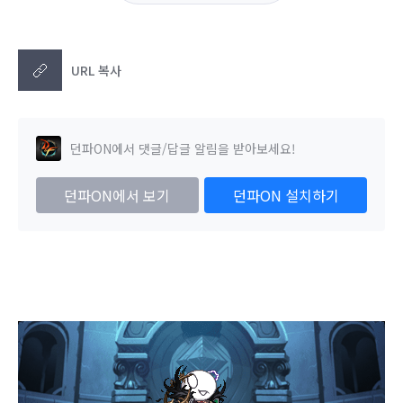
URL 복사
던파ON에서 댓글/답글 알림을 받아보세요!
던파ON에서 보기
던파ON 설치하기