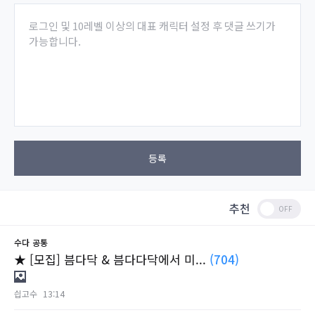
로그인 및 10레벨 이상의 대표 캐릭터 설정 후 댓글 쓰기가
가능합니다.
등록
추천
수다
공통
★ [모집] 븜다닥 & 븜다다닥에서 미...
(704)
싑고수
13:14