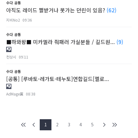
수다
공통
아직도 레이드 쩔받거나 못가는 던린이 있음?
(62)
지비No2
09:36
수다
공통
■하와왕■ 미카엘라 줘패러 가실분들 / 길드원...
(9)
천상시
09:11
수다
공통
[공통] [루바토-레가토-테누토]연합길드[멜로...
AdMage翼
08:38
1
2
3
4
5