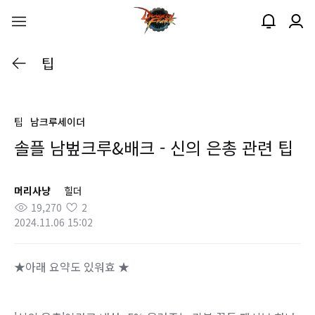
팁
팁
남크루세이더
솔플 남벞크루&배크 - 신의 은총 관련 팁
머리사냥
힐더
19,270
2
2024.11.06 15:02
★아래 요약도 있워효 ★