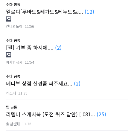
수다
공통
멜로디[루바토&레가토&테누토&a...
(12)
칸나의노예
11:56
수다
공통
[짤] 기부 좀 하지에....
(2)
피자한접시
11:54
수다
공통
베니부 상점 신경좀 써주세요...
(2)
캐스티
11:39
팁
공통
리멤버 스케치북 (도전 퀴즈 답안) [ 081...
(25)
宙검신淵
11:36