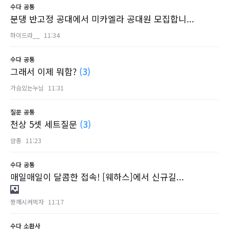
수다
공통
분댕 반고정 공대에서 미카엘라 공대원 모집합니...
하이드라__
11:34
수다
공통
그래서 이제 뭐함?
(3)
가슴있는누님
11:31
질문
공통
천상 5셋 세트질문
(3)
얌총
11:23
수다
공통
매일매일이 달콤한 접속! [웨하스]에서 신규길...
짱깨시켜먹자
11:17
수다
소환사