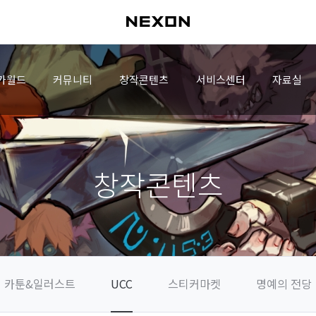
가월드
커뮤니티
창작콘텐츠
서비스센터
자료실
창작콘텐츠
카툰&일러스트
UCC
스티커마켓
명예의 전당