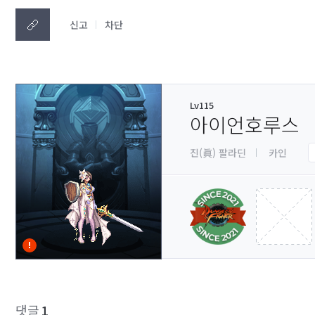
신고
차단
Lv115
아이언호루스
진(眞) 팔라딘
카인
댓글
1