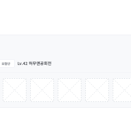
Lv.42 허무앤공회전
모험단