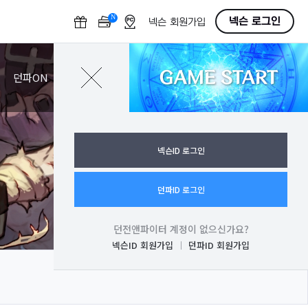
N
O
넥슨 로그인
넥슨 회원가입
F
F
GAME START
로그인
던파ON
넥슨ID 로그인
던파ID 로그인
던전앤파이터 계정이 없으신가요?
넥슨ID 회원가입
던파ID 회원가입