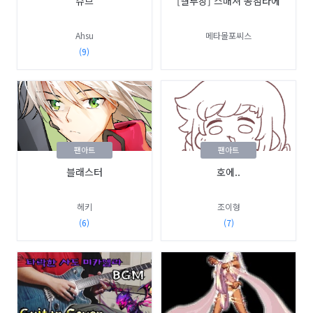
슈므
[결투장] 스매셔 공참타에
Ahsu
메타몰포씨스
(9)
팬아트
팬아트
블래스터
호에..
헤키
조이형
(6)
(7)