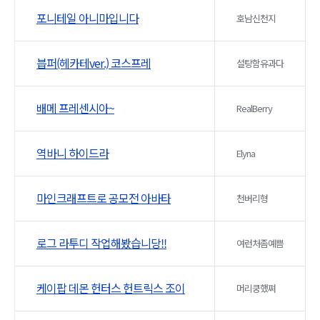
포니테일 아니마입니다
호남신천지
븝퍼(헤카테ver.) 코스프레
설탕함유과다
배메 프레센시아~
RealBerry
역바니 하이드라
Elyna
마인크래프트로 공모전 아바타
천버리형
로그 라투디 작업해봤습니당!!
여런처좀예쁨
케이팝 데몬 헌터스 헌트릭스 조이
머리쿵했쪄