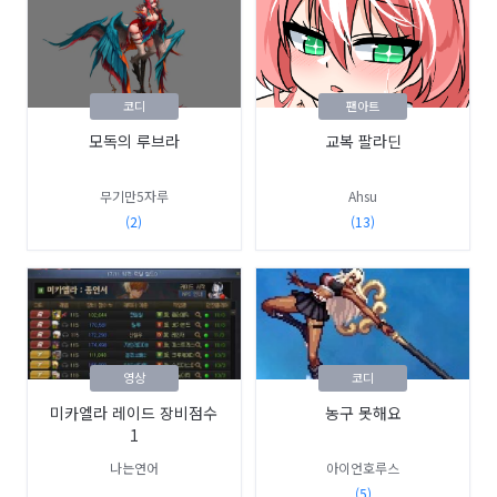
코디
팬아트
모독의 루브라
교복 팔라딘
무기만5자루
Ahsu
(2)
(13)
영상
코디
미카엘라 레이드 장비점수
농구 못해요
1
나는연어
아이언호루스
(5)