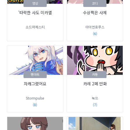
영상
코디
'타락한 사도 미카엘
수상쩍은 사제
소드마제스티
아이언호루스
(6)
팬아트
카툰
자캐그렸어요
카레 2페 만화
Stormpulse
눅쓰
(8)
(7)