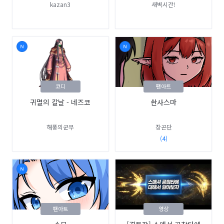
kazan3
새벽시간!
코디
팬아트
귀멸의 칼날 - 네즈코
솬사스마
해풍의군무
장곤단
(4)
팬아트
영상