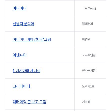
바니바니
「A_Yeon」
선별자 룬디어
블레컨피
아니아니마아앙마앙그림
화연란
여넨ㄴ마
포니주인님
1.비시마와 세니르
인사부사관
크리에이터
노ㅇㅖ1호
패러메딕 콘 보고 그림
계벌레