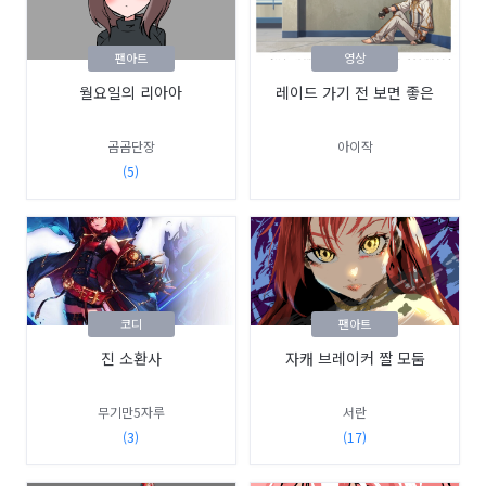
팬아트
영상
월요일의 리아아
레이드 가기 전 보면 좋은
곰곰단장
아이작
(5)
코디
팬아트
진 소환사
자캐 브레이커 짤 모둠
무기만5자루
서란
(3)
(17)