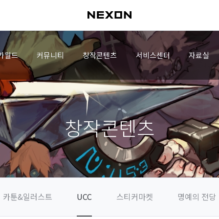
가월드
커뮤니티
창작콘텐츠
서비스센터
자료실
창작콘텐츠
카툰&일러스트
UCC
스티커마켓
명예의 전당