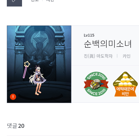
Lv115
순백의미소녀
진(眞) 마도학자
카인
댓글
20