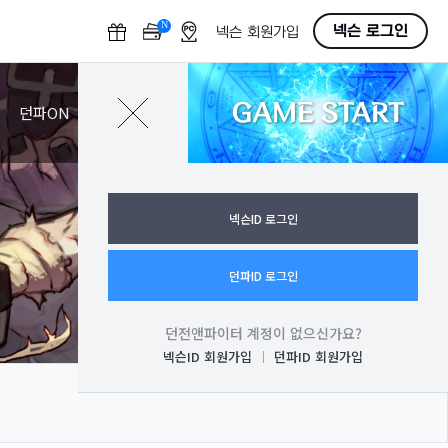
N
O
넥슨 로그인
넥슨 회원가입
F
F
GAME START
로그인
던파ON
넥슨ID 로그인
던파ID 로그인
던전앤파이터 계정이 없으신가요?
넥슨ID 회원가입
던파ID 회원가입