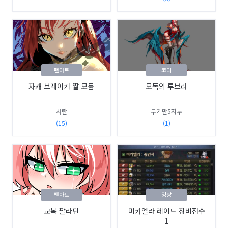
팬아트
코디
자캐 브레이커 짤 모둠
모독의 루브라
서란
무기만5자루
(15)
(1)
팬아트
영상
교복 팔라딘
미카엘라 레이드 장비점수
1