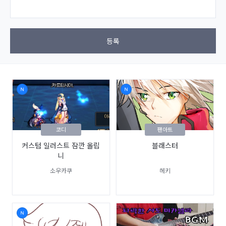
등록
코디
팬아트
커스텀 일러스트 잠깐 올립
블래스터
니
소우카쿠
헤키