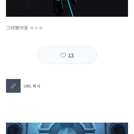
그려봤어용 ㅇㅅㅇ
13
URL 복사