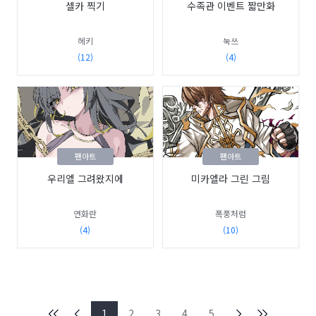
셀카 찍기
수족관 이벤트 짧만화
헤키
눅쓰
(12)
(4)
팬아트
팬아트
우리엘 그려왔지에
미카엘라 그린 그림
연화란
폭풍처럼
(4)
(10)
1
2
3
4
5