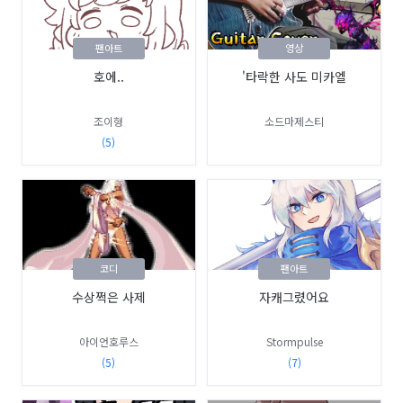
팬아트
영상
호에..
'타락한 사도 미카엘
조이형
소드마제스티
(5)
코디
팬아트
수상쩍은 사제
자캐그렸어요
아이언호루스
Stormpulse
(5)
(7)