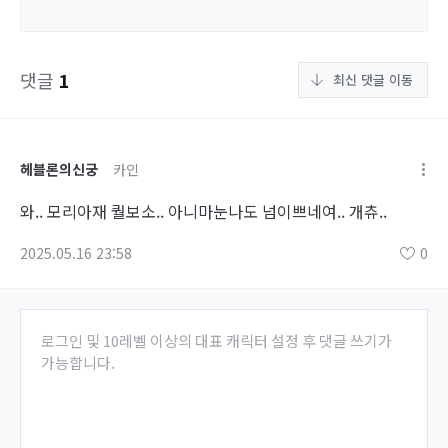
댓글
1
최신 댓글 이동
헤블론의신궁
카인
와.. 모리아재 퀄보소.. 아니마눈나도 넘이쁘네여.. 개츄..
2025.05.16 23:58
0
로그인 및 10레벨 이상의 대표 캐릭터 설정 후 댓글 쓰기가
가능합니다.