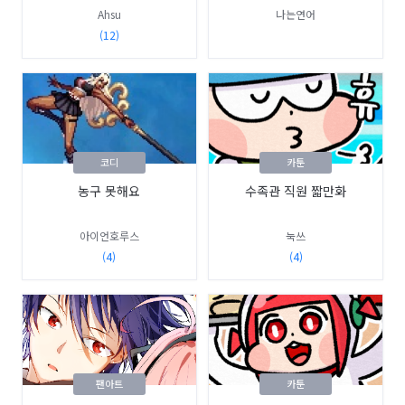
Ahsu
나는연어
(12)
코디
카툰
농구 못해요
수족관 직원 짧만화
아이언호루스
눅쓰
(4)
(4)
팬아트
카툰