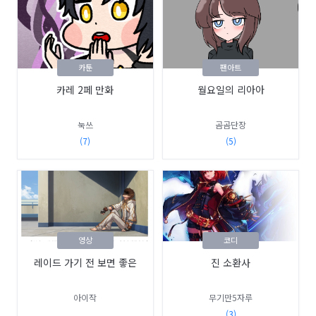
카툰
팬아트
카레 2페 만화
월요일의 리아아
눅쓰
곰곰단장
(7)
(5)
영상
코디
레이드 가기 전 보면 좋은
진 소환사
아이작
무기만5자루
(3)