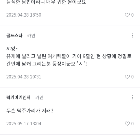
듬직한 남법이라니 매우 귀한 짤이군요
2025.04.28 18:50
0
골드스타
카인
꺄앙~
유게에 널리고 널린 여캐릭짤이 거이 9할인 현 상황에 정말로
간만에 남캐 그리는분 등장이군오 'ㅅ '!
2025.04.28 20:31
0
럭키비키렌저
카인
무슨 턱주가리가 저래?
2025.05.17 13:04
0