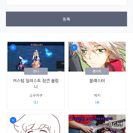
등록
코디
팬아트
커스텀 일러스트 잠깐 올립
블래스터
니
소우카쿠
헤키
(1)
(4)