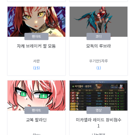
팬아트
코디
자캐 브레이커 짤 모둠
모독의 루브라
서란
무기만5자루
(15)
(1)
팬아트
영상
교복 팔라딘
미카엘라 레이드 장비점수
1
Ahsu
나는연어