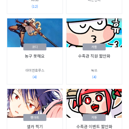
(12)
코디
카툰
농구 못해요
수족관 직원 짧만화
아이언호루스
눅쓰
(4)
(4)
팬아트
카툰
셀카 찍기
수족관 이벤트 짧만화