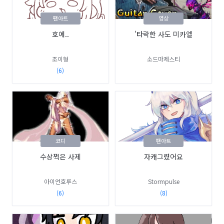
팬아트
영상
호에..
'타락한 사도 미카엘
조이형
소드마제스티
(6)
코디
팬아트
수상쩍은 사제
자캐그렸어요
아이언호루스
Stormpulse
(6)
(8)