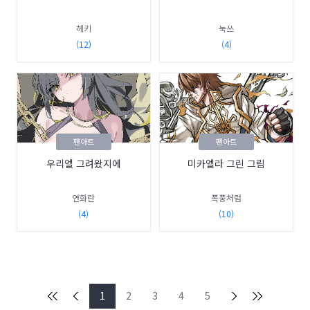
헤키
눅쓰
(12)
(4)
팬아트
팬아트
우리엘 그려왔지에
미카엘라 그린 그림
연화란
폭풍처럼
(4)
(10)
1
2
3
4
5