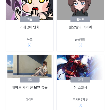
카툰
팬아트
카레 2페 만화
월요일의 리아아
눅쓰
곰곰단장
(7)
(5)
영상
코디
레이드 가기 전 보면 좋은
진 소환사
아이작
무기만5자루
(3)