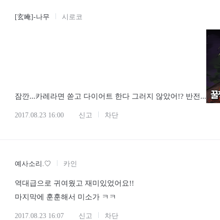
[玄唵]-나무
시로코
잠깐...카레라면 쏟고 다이어트 한다 그러지 않았어!? 반전...
2017.08.23 16:00
신고
차단
예사소리.♡
카인
역대급으로 귀여웠고 재미있었어요!!
마지막에 훈훈해서 미소가 ㅋㅋ
2017.08.23 16:07
신고
차단