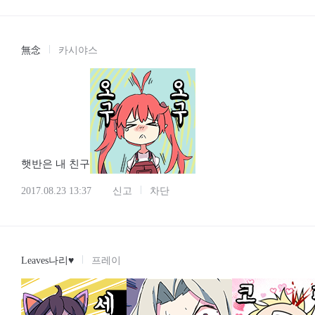
無念
카시야스
햇반은 내 친구
2017.08.23 13:37
신고
차단
Leaves나리♥
프레이