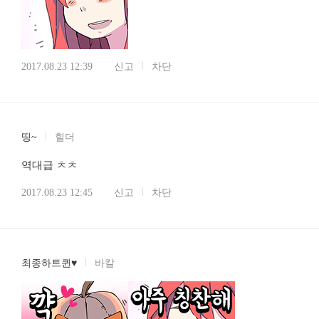
2017.08.23 12:39
신고
차단
띵~
힐더
역대급 ㅊㅊ
2017.08.23 12:45
신고
차단
최종하트퀸♥
바칼