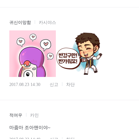
귀신이망함
카시야스
2017.08.23 14:30
신고
차단
적여우
카인
마줌마 조아맨이야~