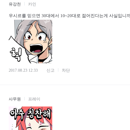
유강천
카인
우시르를 믿으면 30대에서 10~20대로 젊어진다는게 사실입니까???
2017.08.23 12:33
신고
차단
사무원
프레이