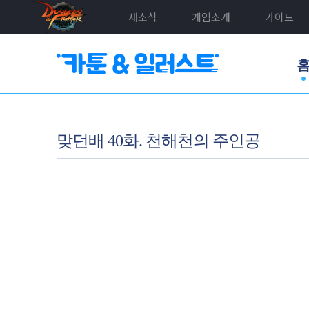
새소식
게임소개
가이드
맞던배 40화. 천해천의 주인공