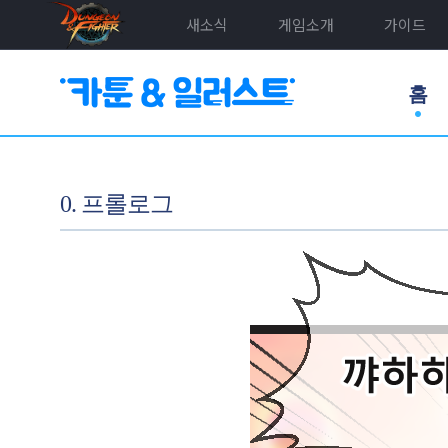
새소식
게임소개
가이드
홈
0. 프롤로그