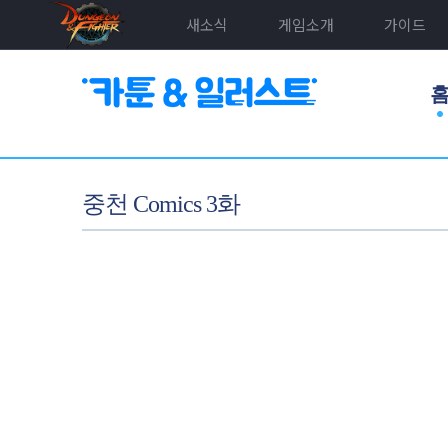
새소식
게임소개
가이드
중천 Comics 3화