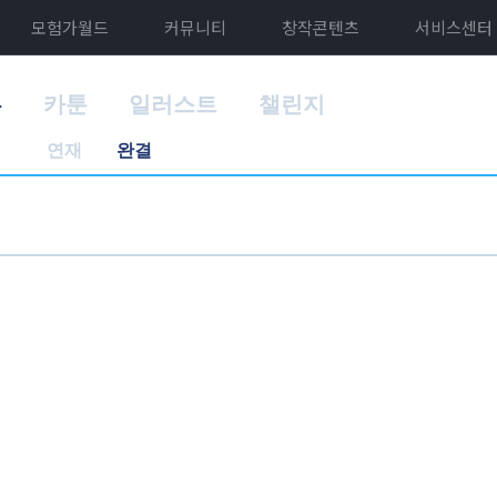
모험가월드
커뮤니티
창작콘텐츠
서비스센터
홈
카툰
일러스트
챌린지
연재
완결