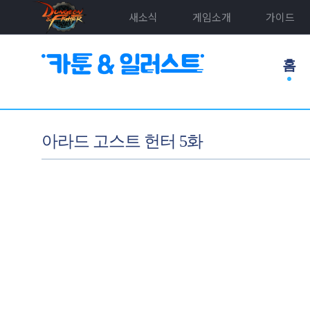
새소식
게임소개
가이드
홈
아라드 고스트 헌터 5화