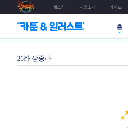
새소식
게임소개
가이드
홈
26화 상중하