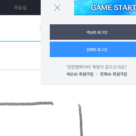
자료실
던파ON
로그인
넥슨ID 로그인
던파ID 로그인
던전앤파이터 계정이 없으신가요?
넥슨ID 회원가입
던파ID 회원가입