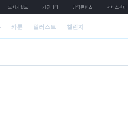
모험가월드
커뮤니티
창작콘텐츠
서비스센터
홈
카툰
일러스트
챌린지