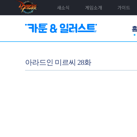
새소식
게임소개
가이드
아라드인 미르씨 28화