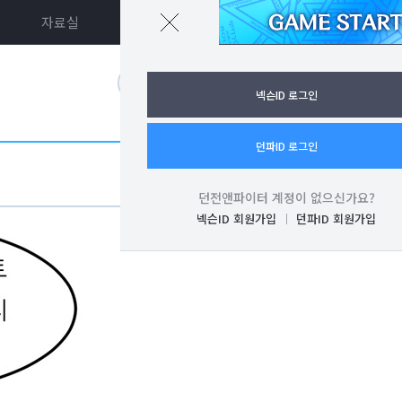
자료실
던파ON
로그인
넥슨ID 로그인
던파ID 로그인
던전앤파이터 계정이 없으신가요?
넥슨ID 회원가입
던파ID 회원가입