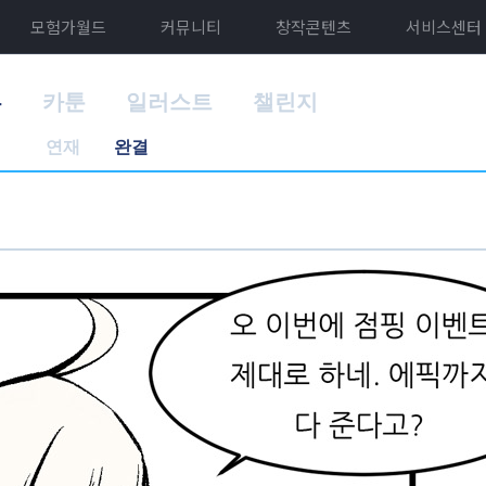
모험가월드
커뮤니티
창작콘텐츠
서비스센터
홈
카툰
일러스트
챌린지
연재
완결