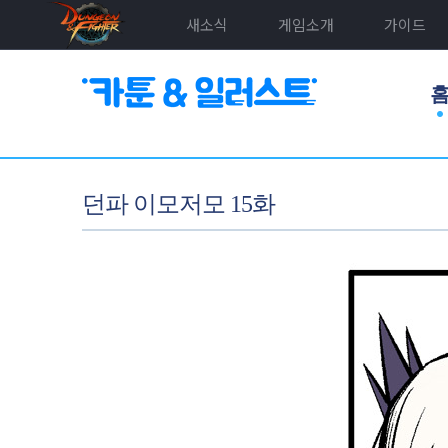
새소식
게임소개
가이드
던파 이모저모 15화