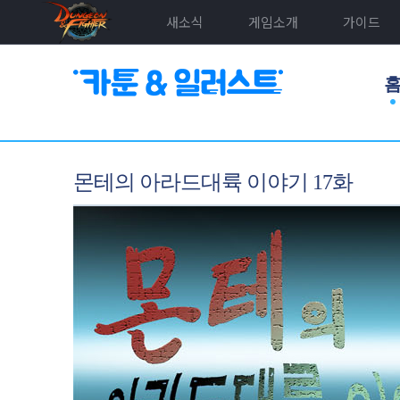
새소식
게임소개
가이드
몬테의 아라드대륙 이야기 17화