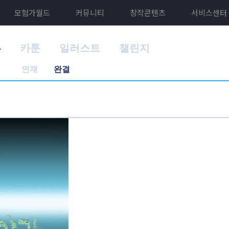
모험가월드
커뮤니티
창작콘텐츠
서비스센터
홈
카툰
일러스트
챌린지
연재
완결