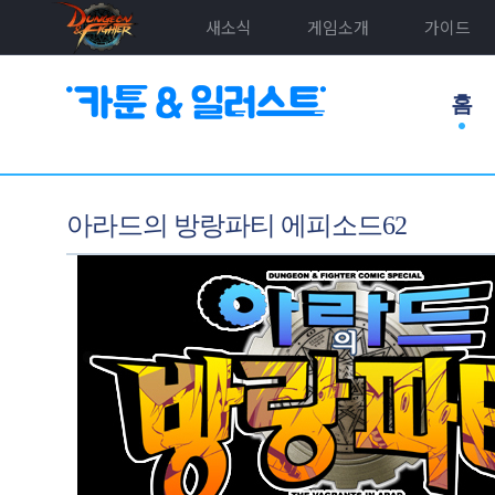
새소식
게임소개
가이드
홈
아라드의 방랑파티 에피소드62