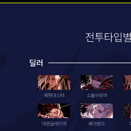
전투타입별
딜러
웨펀마스터
소울브링어
데몬슬레이어
베가본드