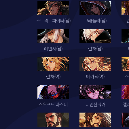
스트리트파이터(남)
그래플러(남)
레인저(남)
런처(남)
런처(여)
메카닉(여)
스
스위프트 마스터
디멘션워커
엘