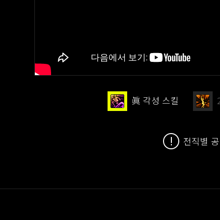
眞 각성 스킬
전직별 공