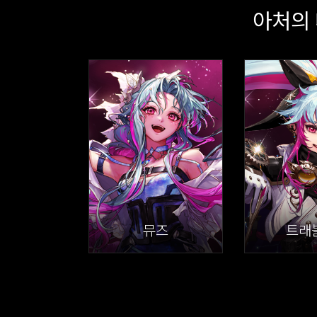
아처의
뮤즈
트래