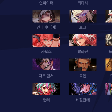
인파이터
퇴마사
인파이터(여)
로그
카오스
팔라딘
다크 랜서
요원
헌터
비질란테