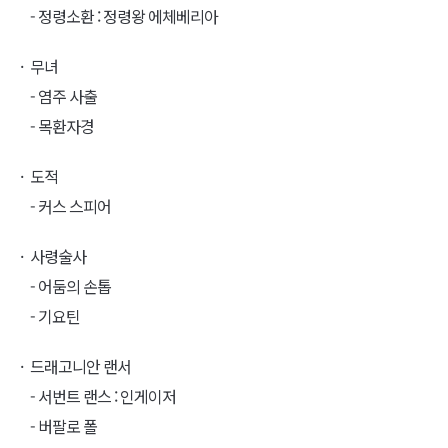
- 정령소환 : 정령왕 에체베리아
무녀
- 염주 사출
- 목환자경
도적
- 커스 스피어
사령술사
- 어둠의 손톱
- 기요틴
드래고니안 랜서
- 서번트 랜스 : 인게이저
- 버팔로 폴