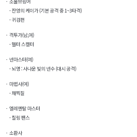
소울브링어
- 잔영의 케이가 (기본 공격 중 1~3타격)
- 귀검편
격투가(남,여)
- 헬터 스켈터
넨마스터(여)
- 뇌명 : 사나운 빛의 넨수 (대시 공격)
마법사(여)
- 채찍질
엘레멘탈 마스터
- 칠링 팬스
소환사