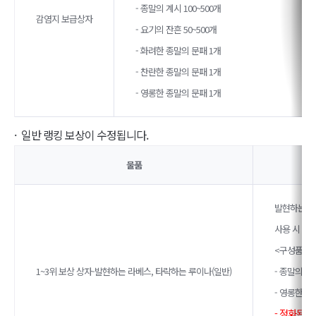
- 종말의 계시 100~500개
감염지 보급상자
- 요기의 잔흔 50~500개
- 화려한 종말의 문패 1개
- 찬란한 종말의 문패 1개
- 영롱한 종말의 문패 1개
일반 랭킹 보상이 수정됩니다.
물품
발현하는 라
사용 시 아
<구성품>
1~3위 보상 상자-발현하는 라베스, 타락하는 루이나(일반)
- 종말의 계
- 영롱한 종
- 정화된 