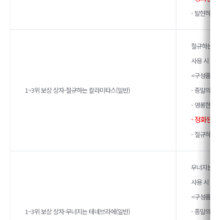
- 발현하는
절규하는 칼
사용 시 아
<구성품>
1~3위 보상 상자-절규하는 칼라미타스(일반)
- 종말의 계
- 영롱한 종
- 정화된 
- 절규하는
무너지는 테
사용 시 아
<구성품>
1~3위 보상 상자-무너지는 테네브라에(일반)
- 종말의 계