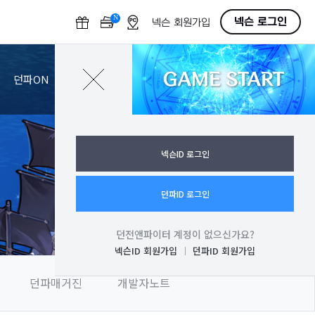
N
O
넥슨 로그인
넥슨 회원가입
F
F
GAME START
로그인
던파ON
넥슨ID 로그인
던파ID 로그인
던전앤파이터 계정이 없으신가요?
넥슨ID 회원가입
던파ID 회원가입
던파매거진
개발자노트