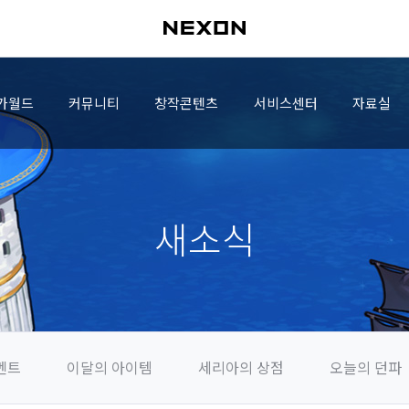
가월드
커뮤니티
창작콘텐츠
서비스센터
자료실
새소식
벤트
이달의 아이템
세리아의 상점
오늘의 던파