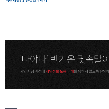
액션쾌감!!! 던전앤파이터