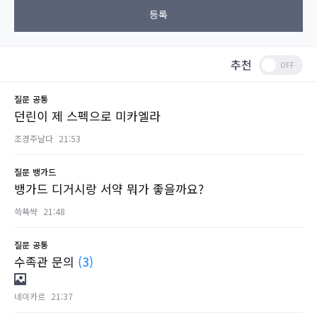
등록
추천
질문
공통
던린이 제 스펙으로 미카엘라
조경주날다
21:53
질문
뱅가드
뱅가드 디거시랑 서약 뭐가 좋을까요?
쓱쑉쌱
21:48
질문
공통
수족관 문의
(3)
네이카르
21:37