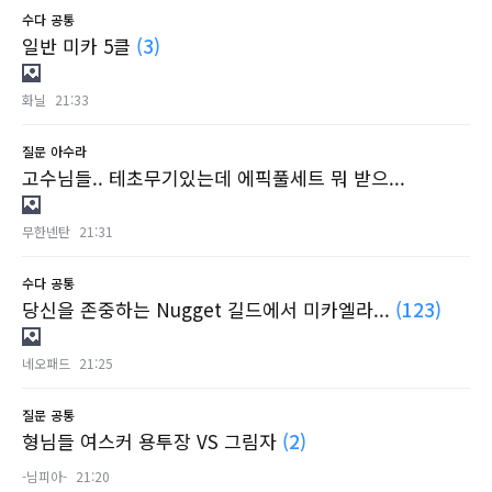
수다
공통
일반 미카 5클
(3)
화닐
21:33
질문
아수라
고수님들.. 테초무기있는데 에픽풀세트 뭐 받으...
무한넨탄
21:31
수다
공통
당신을 존중하는 Nugget 길드에서 미카엘라...
(123)
네오패드
21:25
질문
공통
형님들 여스커 용투장 VS 그림자
(2)
-님피아-
21:20