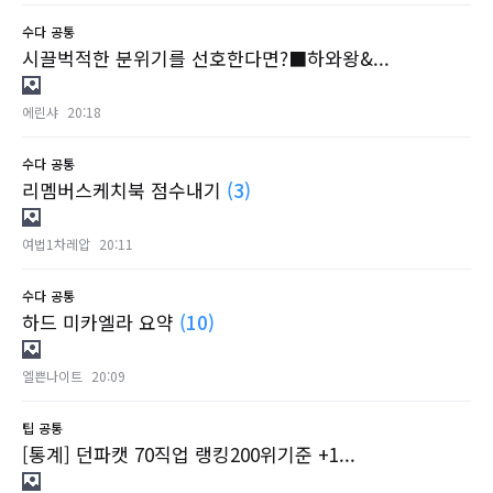
수다
공통
시끌벅적한 분위기를 선호한다면?■하와왕&...
에린샤
20:18
수다
공통
리멤버스케치북 점수내기
(3)
여법1차레압
20:11
수다
공통
하드 미카엘라 요약
(10)
엘쁜나이트
20:09
팁
공통
[통계] 던파캣 70직업 랭킹200위기준 +1...