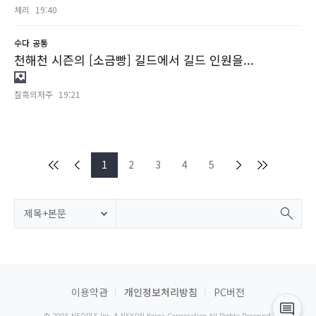
체리
19:40
수다
공통
천해천 시즌의 [소금빵] 길드에서 길드 인원을...
칠흑의저주
19:21
1
2
3
4
5
제목+본문
이용약관
개인정보처리방침
PC버전
© 2005 NEOPLE Inc. & NEXON Korea Corporation All Rights Reserved.