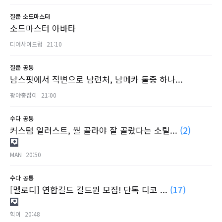
질문
소드마스터
소드마스터 아바타
디어사이드럽
21:10
질문
공통
남스핏에서 직변으로 남런처, 남메카 둘중 하나...
광야총잡이
21:00
수다
공통
커스텀 일러스트, 뭘 골라야 잘 골랐다는 소릴...
(2)
MAN
20:50
수다
공통
[멜로디] 연합길드 길드원 모집! 단톡 디코 ...
(17)
힉이
20:48