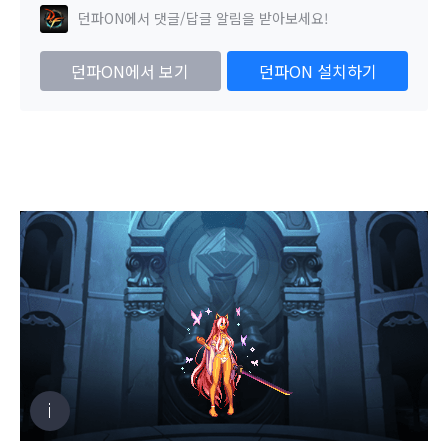
던파ON에서 댓글/답글 알림을 받아보세요!
던파ON에서 보기
던파ON 설치하기