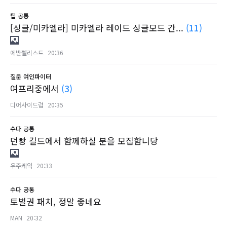
팁
공통
[싱글/미카엘라] 미카엘라 레이드 싱글모드 간...
(11)
에반쩰리스트
20:36
질문
여인파이터
여프리중에서
(3)
디어사이드럽
20:35
수다
공통
던빵 길드에서 함께하실 분을 모집함니당
우주케잌
20:33
수다
공통
토벌권 패치, 정말 좋네요
MAN
20:32