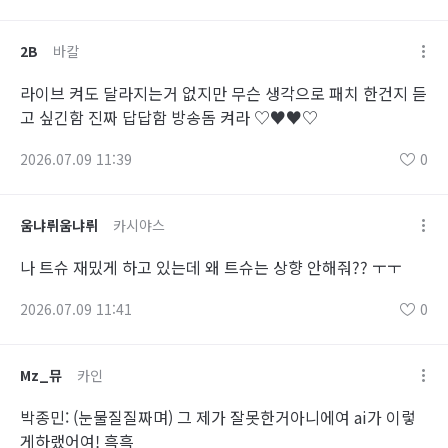
2B
바칼
라이브 켜도 달라지는거 없지만 무슨 생각으로 패치 한건지 듣
고 싶긴함 진짜 답답함 방송돔 켜라 ♡♥♥♡
2026.07.09 11:39
0
움냐뤼움냐뤼
카시야스
나 트슈 재밌게 하고 있는데 왜 트슈는 상향 안해줘?? ㅜㅜ
2026.07.09 11:41
0
Mz_뮤
카인
박종민: (눈물질질짜며) 그 제가 잘못한거아니에여 ai가 이렇
게하랬어여! 흑흑