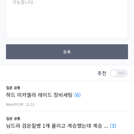
가능합니다.
등록
추천
질문
공통
하드 미카엘라 레이드 장비세팅
(6)
Msm리디머
21:11
질문
공통
님드라 검은질병 1개 올리고 계승했는데 계승 ...
(3)