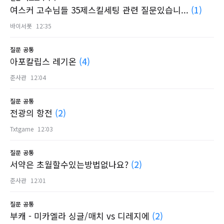
여스커 고수님들 35제스킬세팅 관련 질문있습니...
(1)
바이서폿
12:35
질문
공통
아포칼립스 레기온
(4)
준사관
12:04
질문
공통
전광의 항전
(2)
Txtgame
12:03
질문
공통
서약은 초월할수있는방법없나요?
(2)
준사관
12:01
질문
공통
부캐 - 미카엘라 싱글/매치 vs 디레지에
(2)