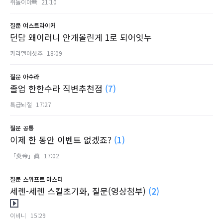
쥐돌이아빠
21:10
질문
여스트라이커
던담 왜이러니 안개올린게 1로 되어잇누
카라멜아샷추
18:09
질문
아수라
졸업 한한수라 직변추천점
(7)
특급뇌절
17:27
질문
공통
이제 한 동안 이벤트 없겠죠?
(1)
「炎帝」眞
17:02
질문
스위프트 마스터
세렌-세렌 스킬초기화, 질문(영상첨부)
(2)
이비니
15:29