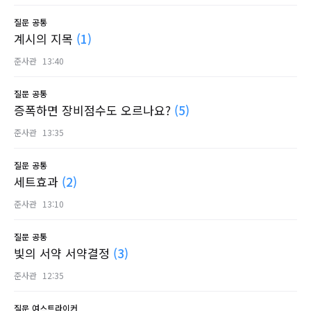
질문
공통
계시의 지목
(1)
준사관
13:40
질문
공통
증폭하면 장비점수도 오르나요?
(5)
준사관
13:35
질문
공통
세트효과
(2)
준사관
13:10
질문
공통
빛의 서약 서약결정
(3)
준사관
12:35
질문
여스트라이커