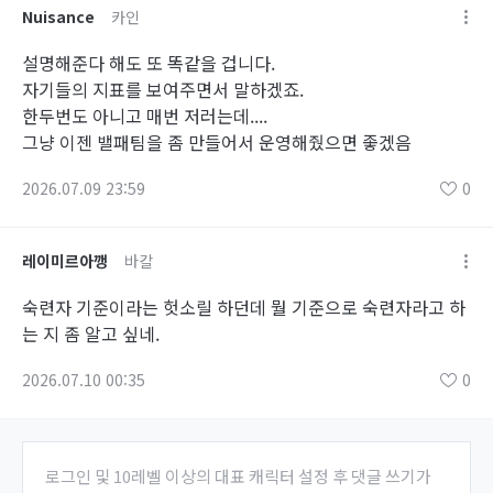
Nuisance
카인
설명해준다 해도 또 똑같을 겁니다.
자기들의 지표를 보여주면서 말하겠죠.
한두번도 아니고 매번 저러는데....
그냥 이젠 밸패팀을 좀 만들어서 운영해줬으면 좋겠음
2026.07.09 23:59
0
레이미르아깽
바칼
숙련자 기준이라는 헛소릴 하던데 뭘 기준으로 숙련자라고 하
는 지 좀 알고 싶네.
2026.07.10 00:35
0
로그인 및 10레벨 이상의 대표 캐릭터 설정 후 댓글 쓰기가