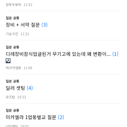
원투두둥탁
11:52
질문
공통
장비 + 서약 질문
(3)
기순치킨
11:21
질문
공통
디레장비잠식업글된거 무기고에 있는데 왜 변환이...
(1)
에사카염황
11:06
질문
공통
딜러 셋팅
(4)
뮤즈탑
10:22
질문
공통
미카엘라 1업둥벞교 질문
(2)
나미매딕
10:01