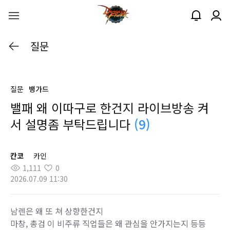
질문
질문
뱅가드
밸패 왜 이따구로 한건지 라이브방송 켜
서 설명좀 부탁드립니다
(9)
칸코
카인
1,111
0
2026.07.09 11:30
남렌은 왜 또 쳐 상향한건지
마창, 총검 이 비주류 직업들은 왜 관심을 안가지는지 등등