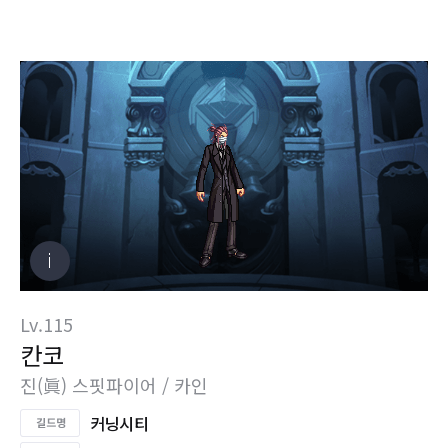
Lv.115
칸코
진(眞) 스핏파이어 / 카인
커닝시티