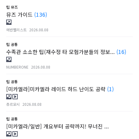
팁
뮤즈
뮤즈 가이드
(136)
에반쩰리스트
2026.08.08
팁
공통
수족관 소소한 팁(재수정 타 모험가분들의 정보...
(16)
NUMBERONE
2026.08.08
팁
공통
[미카엘라]미카엘라 레이드 하드 난이도 공략
(1)
츄르모시
2026.08.08
팁
공통
[미카엘라/일반] 개요부터 공략까지! 무너진 ...