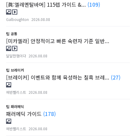
[眞:엘레멘탈바머] 115렙 가이드 &...
(109)
Galboughton
2026.08.08
팁
공통
[미카엘라] 안정적이고 빠른 숙련자 기준 일반...
달달한잼이다
2026.08.08
팁
브레이커
[브레이커] 이벤트와 함께 육성하는 칠흑 브레...
(27)
에반쩰리스트
2026.08.08
팁
패러메딕
패러메딕 가이드
(178)
에반쩰리스트
2026.08.08