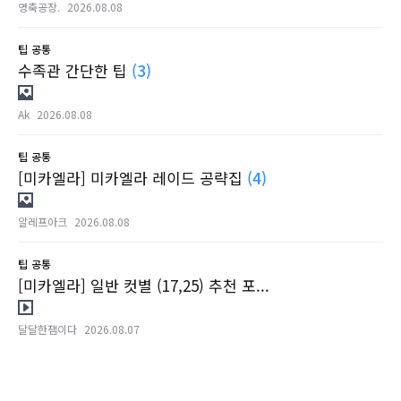
영축공장.
2026.08.08
팁
공통
수족관 간단한 팁
(3)
Ak
2026.08.08
팁
공통
[미카엘라] 미카엘라 레이드 공략집
(4)
알레프아크
2026.08.08
팁
공통
[미카엘라] 일반 컷별 (17,25) 추천 포...
달달한잼이다
2026.08.07