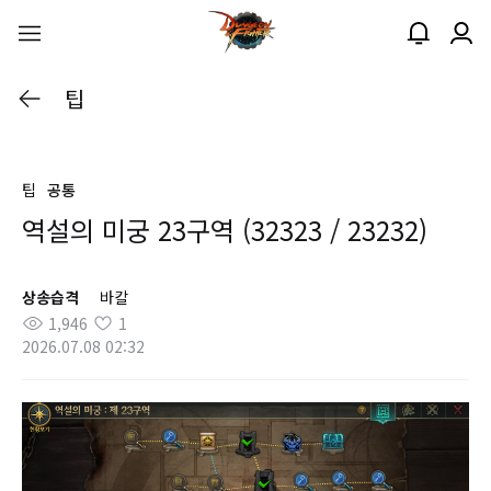
팁
팁
공통
역설의 미궁 23구역 (32323 / 23232)
상송습격
바칼
1,946
1
2026.07.08 02:32