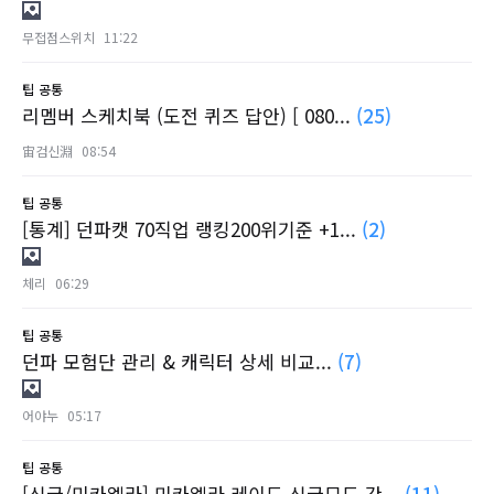
무접점스위치
11:22
팁
공통
리멤버 스케치북 (도전 퀴즈 답안) [ 080...
(25)
宙검신淵
08:54
팁
공통
[통계] 던파캣 70직업 랭킹200위기준 +1...
(2)
체리
06:29
팁
공통
던파 모험단 관리 & 캐릭터 상세 비교...
(7)
어야누
05:17
팁
공통
[싱글/미카엘라] 미카엘라 레이드 싱글모드 간...
(11)