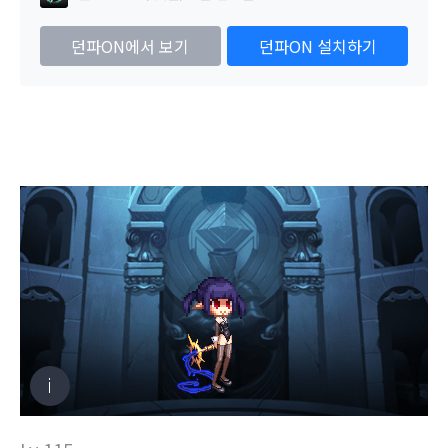
던파ON에서 보기
던파ON 설치하기