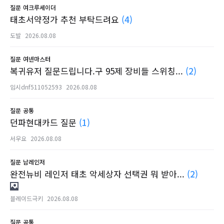
질문
여크루세이더
태초서약정가 추천 부탁드려요
(4)
도발
2026.08.08
질문
여넨마스터
복귀유저 질문드립니다.구 95제 장비들 스위칭...
(2)
임시dnf511052593
2026.08.08
질문
공통
던파현대카드 질문
(1)
서우요
2026.08.08
질문
남레인저
완전뉴비 레인저 태초 악세상자 선택권 뭐 받아...
(2)
블레이드극키
2026.08.08
질문
공통