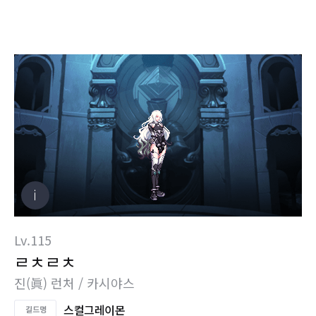
Lv.115
ㄹㅊㄹㅊ
진(眞) 런처 / 카시야스
스컬그레이몬