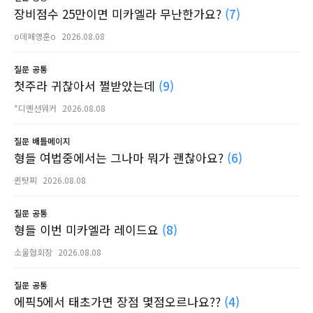
장비점수 25만이면 미카엘라 무난한가요?
(7)
o데페영훈o
2026.08.08
질문
공통
첫주라 귀찮아서 쩔받았는데
(9)
*디멘션워커
2026.08.08
질문
배틀메이지
형들 여법중에서는 그나마 뭐가 괜찮아요?
(6)
퀸탓찌
2026.08.08
질문
공통
형들 이번 미카엘라 레이드요
(8)
소울협회장
2026.08.08
질문
공통
에픽5에서 태초가면 장점 몇점오르나요??
(4)