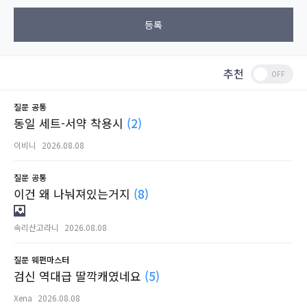
등록
추천
질문
공통
동일 세트-서약 착용시
(2)
이비니
2026.08.08
질문
공통
이건 왜 나눠져있는거지
(8)
속리산고라니
2026.08.08
질문
웨펀마스터
검신 역대급 딸깍캐였네요
(5)
Xena
2026.08.08