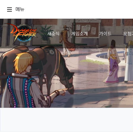
메뉴
새소식
게임소개
가이드
모험