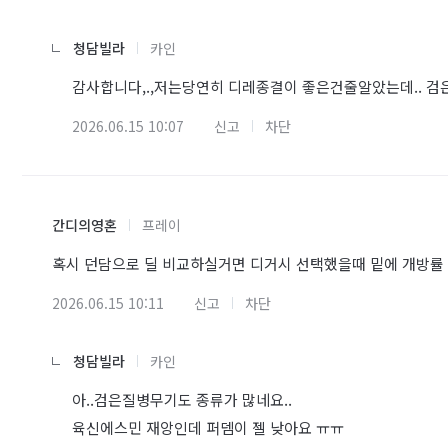
청담빌라
카인
감사합니다,.,저는당연히 디레종결이 좋은건줄알았는데.. 검
2026.06.15 10:07
신고
차단
간디의영혼
프레이
혹시 던담으로 딜 비교하실거면 디거시 선택했을때 밑에 개방률 
2026.06.15 10:11
신고
차단
청담빌라
카인
아..검은질병무기도 종류가 많네요..
육신에스민 재앙인데 퍼뎀이 젤 낮아요 ㅠㅠ