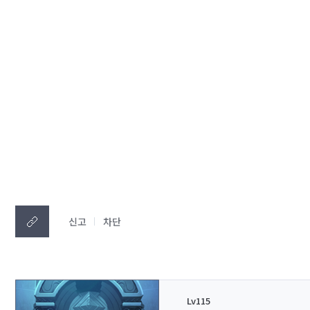
신고
차단
Lv115