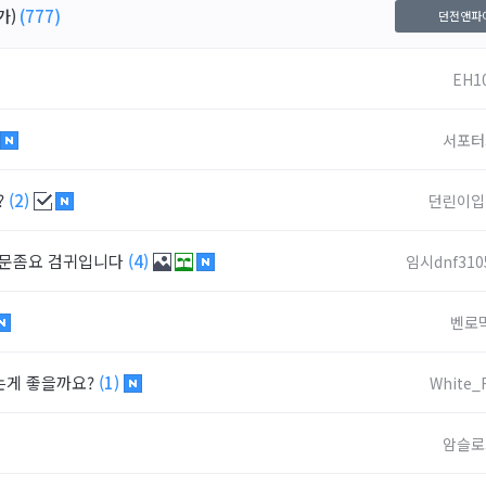
가)
(777)
던전앤파
EH1
서포터
?
(2)
던린이입
질문좀요 검귀입니다
(4)
임시dnf310
벤로
는게 좋을까요?
(1)
White_
암슬로