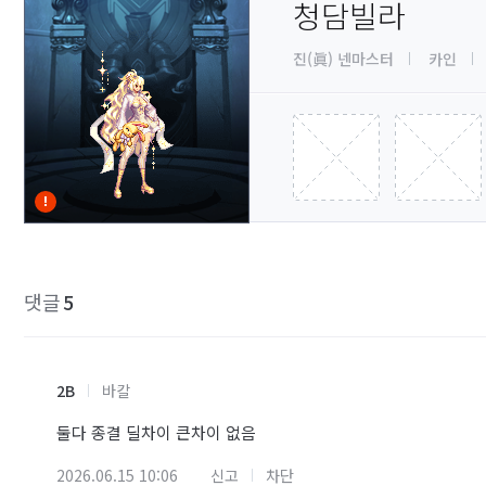
청담빌라
진(眞) 넨마스터
카인
댓글
5
2B
바칼
둘다 종결 딜차이 큰차이 없음
2026.06.15 10:06
신고
차단