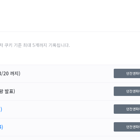
저 쿠키 기준 최대 5개까지 기록됩니다.
/20 까지)
던전앤파
왕 발표)
던전앤파
)
던전앤파
4)
던전앤파