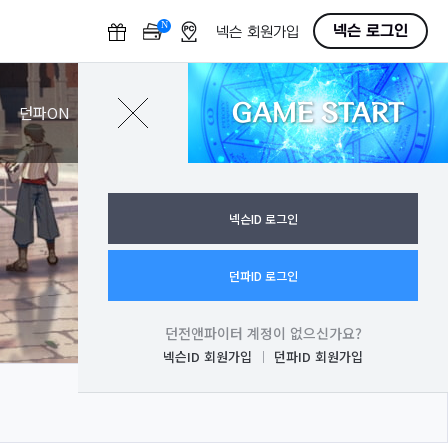
N
O
넥슨 로그인
넥슨 회원가입
F
F
GAME START
로그인
던파ON
넥슨ID 로그인
던파ID 로그인
던전앤파이터 계정이 없으신가요?
넥슨ID 회원가입
던파ID 회원가입