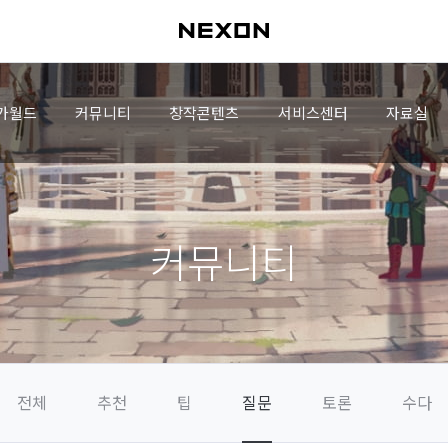
가월드
커뮤니티
창작콘텐츠
서비스센터
자료실
커뮤니티
전체
추천
팁
질문
토론
수다