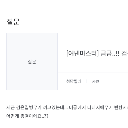
질문
[여넨마스터] 급급..!
질문
청담빌라
카인
지금 검은질병무기 끼고있는데... 미궁에서 디레지에무기 변환서
어떤게 종결이에요..??