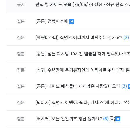
전직 별 가이드 모음 (26/06/23 갱신 - 신규 전직 추
공지
[공통]
업뎃이후에
질문
[웨펀마스터]
직변권 어디까지 바꿔주는 건가요?
(2)
질문
[공통]
님들 피시방 10시간 엠블렘 저거 팔수있나요?
질문
[검귀]
수년만에 복귀유저인데 에픽세트 뭐받을지 
질문
[공통]
레이드 매칭돌다 제재먹은 사람있나요??
(2)
질문
[퇴마사]
직변권 어뱅이>퇴마, 검제>암제 어디에 쓰
질문
[버서커]
오늘 일일퀴즈 정답 뭔가요?
(6)
질문