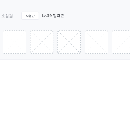
Lv.39 빌라촌
소삼원
모험단