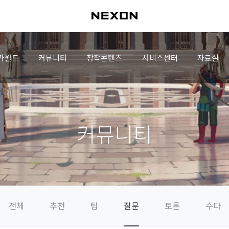
가월드
커뮤니티
창작콘텐츠
서비스센터
자료실
커뮤니티
전체
추천
팁
질문
토론
수다