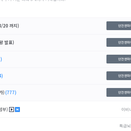
/20 까지)
던전앤파
왕 발표)
던전앤파
)
던전앤파
4)
던전앤파
가)
(777)
던전앤파
첨부)
이비
특급뇌