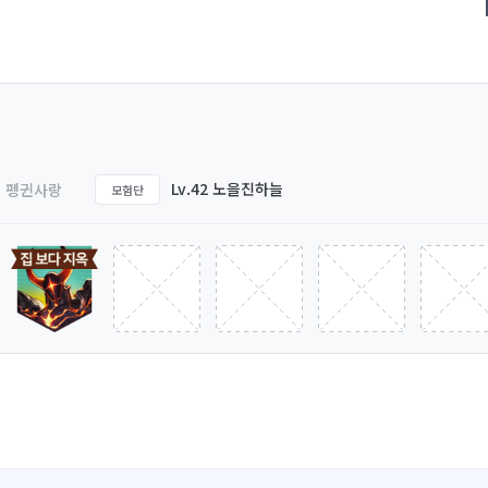
Lv.42 노을진하늘
펭귄사랑
모험단