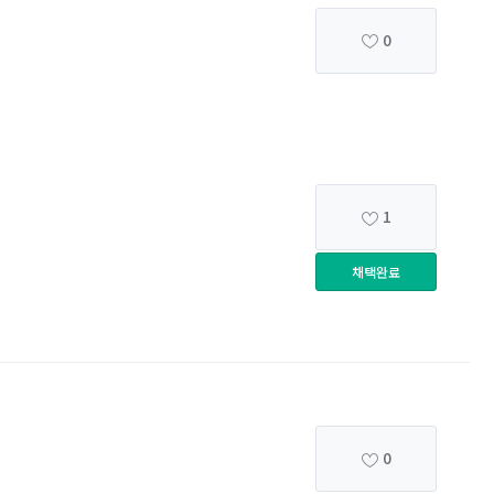
0
1
채택완료
0