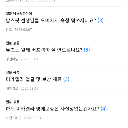
질문
남스핏파이어
남스핏 선생님들 오버차지 속성 뭐쓰시나요?
(3)
칸코
2026.08.07
질문
공통
뮤즈는 원래 버프력이 잘 안오르나요?
(5)
영걸타임
2026.08.07
질문
공통
미카엘라 업글 및 보상 재료
(3)
네이카르
2026.08.07
질문
공통
하드 미카엘라 명예보상은 사실상없는건가요?
(4)
샤인드레곤
2026.08.07