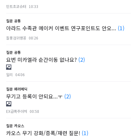
민트초코슈터
10:33
질문
공통
아라드 수족관 메이커 이벤트 연구포인트도 안오...
(1)
질풍검귀맹꽁
08:26
질문
공통
요번 미카엘라 순간이동 없나요?
(2)
일리
04:06
질문
패러메딕
무기고 등록이 안되요...ㅜ
(2)
EX급폭주아처
00:58
질문
카오스
카오스 무기 강화/증폭/재련 질문!
(1)