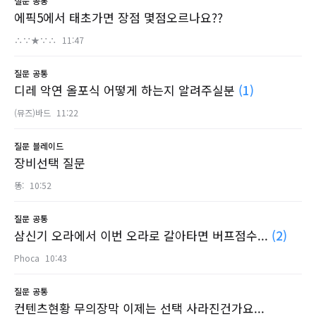
질문
공통
에픽5에서 태초가면 장점 몇점오르나요??
∴∵★∵∴
11:47
질문
공통
디레 악연 올포식 어떻게 하는지 알려주실분
(1)
(뮤즈)바드
11:22
질문
블레이드
장비선택 질문
똥:
10:52
질문
공통
삼신기 오라에서 이번 오라로 갈아타면 버프점수...
(2)
Phoca
10:43
질문
공통
컨텐츠현황 무의장막 이제는 선택 사라진건가요...