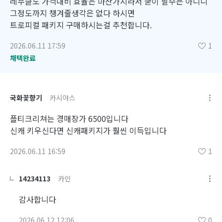
레무클도 가격대비 효율은 마찬가지라서 굳이 필수는 아니니
그정도까지 챙겨줄생각은 없다 하시면
트로피컬 패키지 구매하시는걸 추천합니다.
2026.06.11 17:59
1
채택완료
국화꽃향기
카시야스
플티크리쳐는 경매장가 6500입니다
신캐 키우신다면 신캐패키지가 훨씬 이득입니다
2026.06.11 16:59
1
14234113
카인
감사합니다
2026.06.12 12:06
0