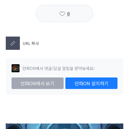
0
URL 복사
던파ON에서 댓글/답글 알림을 받아보세요!
던파ON에서 보기
던파ON 설치하기