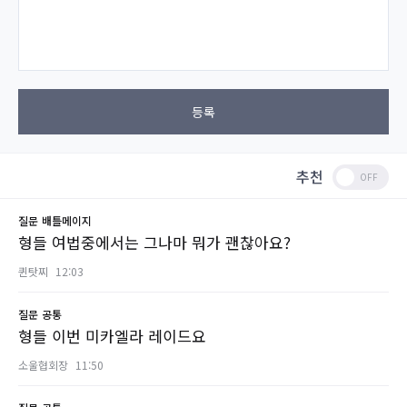
등록
추천
질문
배틀메이지
형들 여법중에서는 그나마 뭐가 괜찮아요?
퀸탓찌
12:03
질문
공통
형들 이번 미카엘라 레이드요
소울협회장
11:50