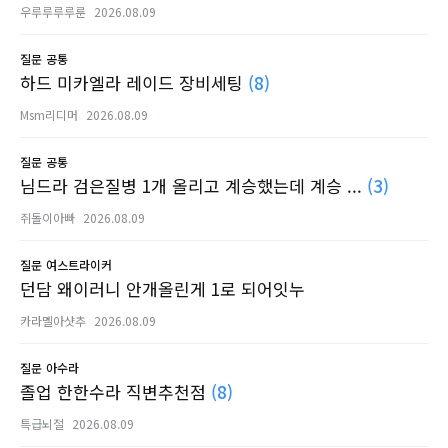
우루루루루룬
2026.08.09
질문
공통
하드 미카엘라 레이드 장비세팅
(8)
Msm리디머
2026.08.09
질문
공통
님드라 검은질병 1개 올리고 계승했는데 계승 ...
(3)
쥐돌이아빠
2026.08.09
질문
여스트라이커
던담 왜이러니 안개올린게 1로 되어잇누
카라멜아샷추
2026.08.09
질문
아수라
졸업 한한수라 직변추천점
(8)
특급뇌절
2026.08.09