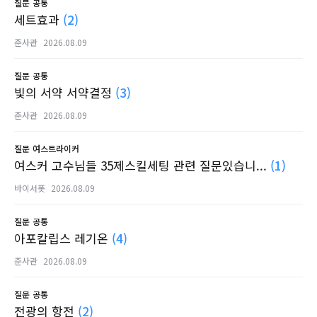
질문
공통
세트효과
(2)
준사관
2026.08.09
질문
공통
빛의 서약 서약결정
(3)
준사관
2026.08.09
질문
여스트라이커
여스커 고수님들 35제스킬세팅 관련 질문있습니...
(1)
바이서폿
2026.08.09
질문
공통
아포칼립스 레기온
(4)
준사관
2026.08.09
질문
공통
전광의 항전
(2)