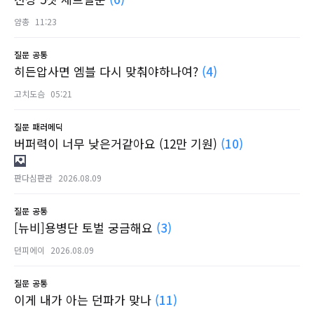
얌총
11:23
질문
공통
히든압사면 엠블 다시 맞춰야하나여?
(4)
고치도슴
05:21
질문
패러메딕
버퍼력이 너무 낮은거같아요 (12만 기원)
(10)
판다심판관
2026.08.09
질문
공통
[뉴비]용병단 토벌 궁금해요
(3)
던피에이
2026.08.09
질문
공통
이게 내가 아는 던파가 맞나
(11)