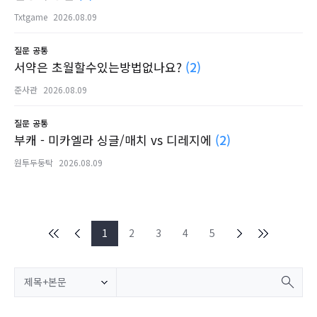
Txtgame
2026.08.09
질문
공통
서약은 초월할수있는방법없나요?
(2)
준사관
2026.08.09
질문
공통
부캐 - 미카엘라 싱글/매치 vs 디레지에
(2)
원투두둥탁
2026.08.09
1
2
3
4
5
제목+본문