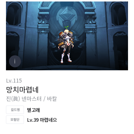
Lv.115
망치마렵네
진(眞) 넨마스터 / 바칼
별고래
Lv.39 마렵네으