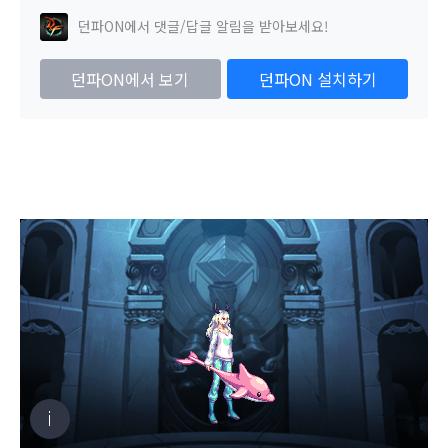
던파ON에서 댓글/답글 알림을 받아보세요!
던파ON에서 보기
던파ON 설치하기