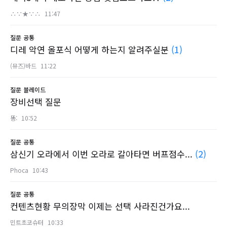
∴∵★∵∴
11:47
질문
공통
디레 악연 올포식 어떻게 하는지 알려주실분
(1)
(뮤즈)바드
11:22
질문
블레이드
장비선택 질문
똥:
10:52
질문
공통
삼신기 오라에서 이번 오라로 갈아타면 버프점수...
(2)
Phoca
10:43
질문
공통
컨텐츠현황 무의장막 이제는 선택 사라진건가요...
민트초코슈터
10:33