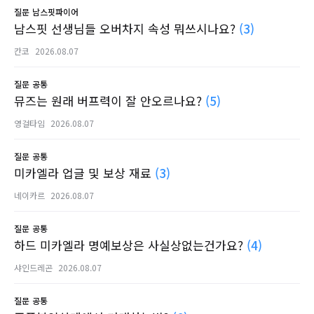
질문
남스핏파이어
남스핏 선생님들 오버차지 속성 뭐쓰시나요?
(3)
칸코
2026.08.07
질문
공통
뮤즈는 원래 버프력이 잘 안오르나요?
(5)
영걸타임
2026.08.07
질문
공통
미카엘라 업글 및 보상 재료
(3)
네이카르
2026.08.07
질문
공통
하드 미카엘라 명예보상은 사실상없는건가요?
(4)
샤인드레곤
2026.08.07
질문
공통