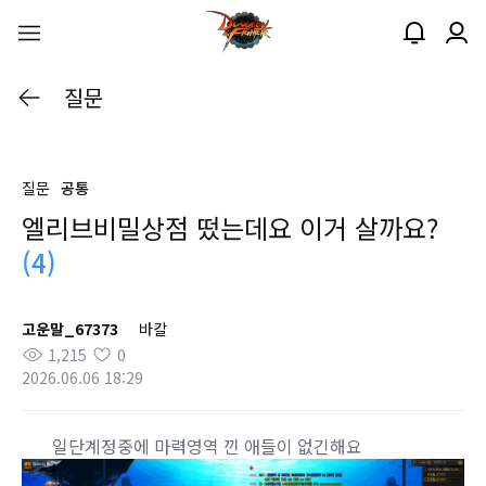
질문
질문
공통
엘리브비밀상점 떴는데요 이거 살까요?
(4)
고운말_67373
바칼
1,215
0
2026.06.06 18:29
일단계정중에 마력영역 낀 애들이 없긴해요