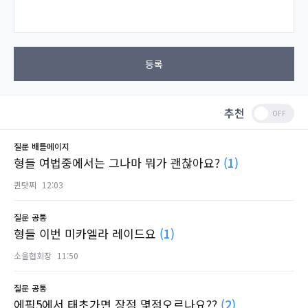
등록
추천
질문
배틀메이지
형들 여법중에서는 그나마 뭐가 괜찮아요?
(1)
퀸탓찌
12:03
질문
공통
형들 이번 미카엘라 레이드요
(1)
소울협회장
11:50
질문
공통
에픽5에서 태초가면 장점 몇점오르나요??
(2)