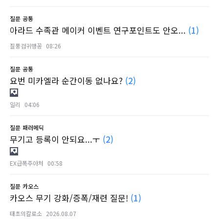
질문
공통
아라드 수족관 메이커 이벤트 연구포인트도 안오...
(1)
질풍검귀맹꽁
08:26
질문
공통
요번 미카엘라 순간이동 없나요?
(2)
일리
04:06
질문
패러메딕
무기고 등록이 안되요...ㅜ
(2)
EX급폭주아처
00:58
질문
카오스
카오스 무기 강화/증폭/재련 질문!
(1)
태초의칼로소
2026.08.07