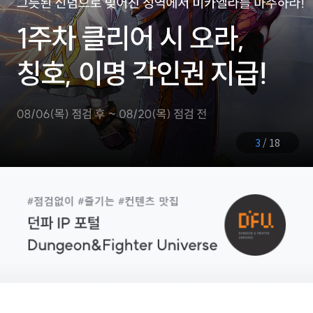
3
/
18