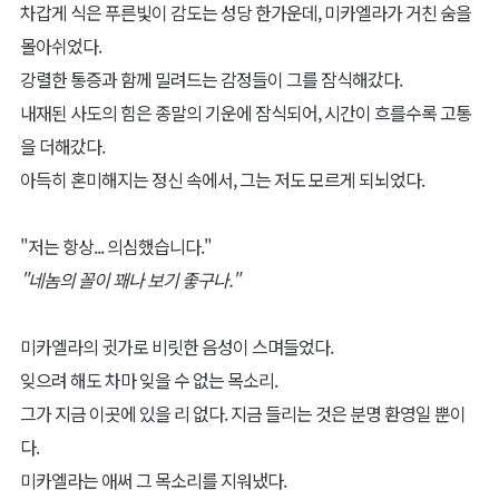
차갑게 식은 푸른빛이 감도는 성당 한가운데, 미카엘라가 거친 숨을
몰아쉬었다.
강렬한 통증과 함께 밀려드는 감정들이 그를 잠식해갔다.
내재된 사도의 힘은 종말의 기운에 잠식되어, 시간이 흐를수록 고통
을 더해갔다.
아득히 혼미해지는 정신 속에서, 그는 저도 모르게 되뇌었다.
"저는 항상... 의심했습니다."
"네놈의 꼴이 꽤나 보기 좋구나."
미카엘라의 귓가로 비릿한 음성이 스며들었다.
잊으려 해도 차마 잊을 수 없는 목소리.
그가 지금 이곳에 있을 리 없다. 지금 들리는 것은 분명 환영일 뿐이
다.
미카엘라는 애써 그 목소리를 지워냈다.