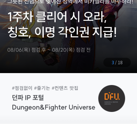
4
/
18