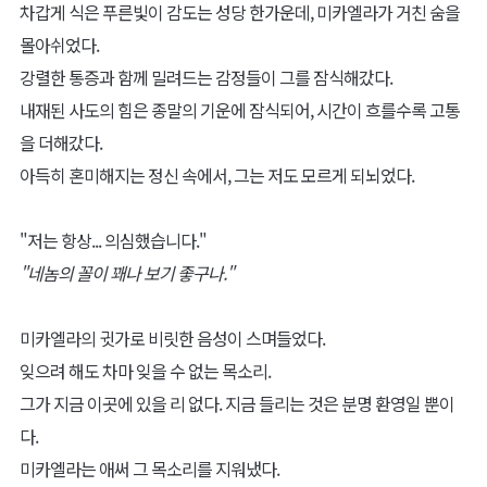
차갑게 식은 푸른빛이 감도는 성당 한가운데, 미카엘라가 거친 숨을
몰아쉬었다.
강렬한 통증과 함께 밀려드는 감정들이 그를 잠식해갔다.
내재된 사도의 힘은 종말의 기운에 잠식되어, 시간이 흐를수록 고통
을 더해갔다.
아득히 혼미해지는 정신 속에서, 그는 저도 모르게 되뇌었다.
"저는 항상... 의심했습니다."
"네놈의 꼴이 꽤나 보기 좋구나."
미카엘라의 귓가로 비릿한 음성이 스며들었다.
잊으려 해도 차마 잊을 수 없는 목소리.
그가 지금 이곳에 있을 리 없다. 지금 들리는 것은 분명 환영일 뿐이
다.
미카엘라는 애써 그 목소리를 지워냈다.