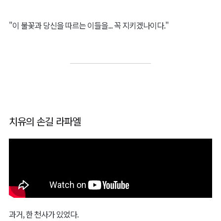
성스러운 목소리에, 우리엘은 그제서야 고개를 들어 빛을 바라보았
다.
찬란한 그 빛은 강렬히 우리엘을 쬐고 있었다.
"많은 이들을 수호하였듯, 진리를, 그리고 진리로부터 나를 따르는
이들을 수호하거라."
그제서야 우리엘은 깨달았다.
신은 그저 진리의 불꽃을 지키기만 하라 한 것이 아님을.
진리에 다가오고자 하는 이들이 더 이상 상처 입지 않도록 그들을 지
키라고 한 것임을.
그 뜻을 알았음에도, 우리엘은 여전히 자신감이 없었다.
"제가 할 수 있을까요?"