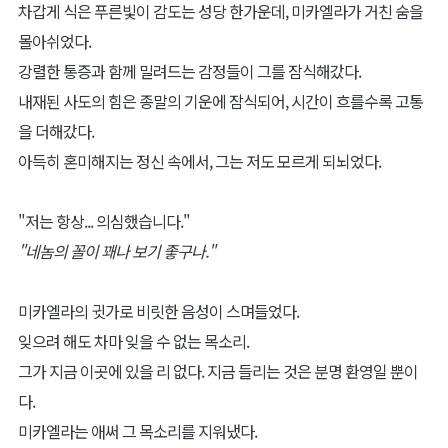
차갑게 식은 푸른빛이 감도는 성당 한가운데, 미카엘라가 거친 숨을
몰아쉬었다.
강렬한 통증과 함께 밀려드는 감정들이 그를 잠식해갔다.
내재된 사도의 힘은 종말의 기운에 잠식되어, 시간이 흐를수록 고통
을 더해갔다.
아득히 혼미해지는 정신 속에서, 그는 저도 모르게 되뇌었다.
"저는 항상... 의심했습니다."
"네놈의 꼴이 꽤나 보기 좋구나."
미카엘라의 귓가로 비릿한 음성이 스며들었다.
잊으려 해도 차마 잊을 수 없는 목소리.
그가 지금 이곳에 있을 리 없다. 지금 들리는 것은 분명 환영일 뿐이
다.
미카엘라는 애써 그 목소리를 지워냈다.