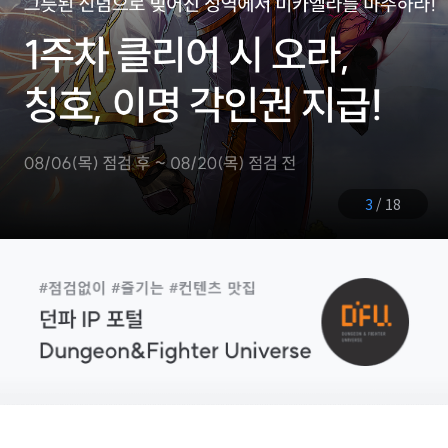
3
/
18