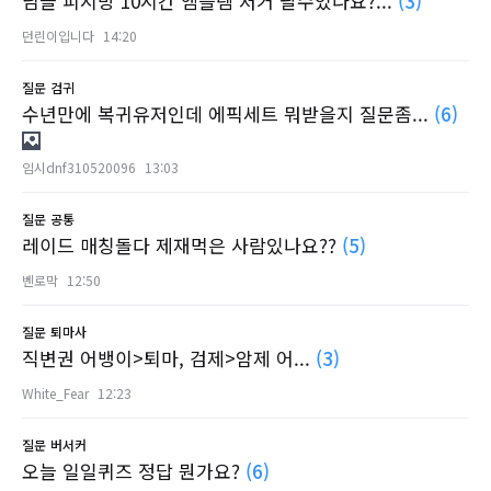
님들 피시방 10시간 엠블렘 저거 팔수있나요?...
(3)
던린이입니다
14:20
질문
검귀
수년만에 복귀유저인데 에픽세트 뭐받을지 질문좀...
(6)
임시dnf310520096
13:03
질문
공통
레이드 매칭돌다 제재먹은 사람있나요??
(5)
벤로막
12:50
질문
퇴마사
직변권 어뱅이>퇴마, 검제>암제 어...
(3)
White_Fear
12:23
질문
버서커
오늘 일일퀴즈 정답 뭔가요?
(6)