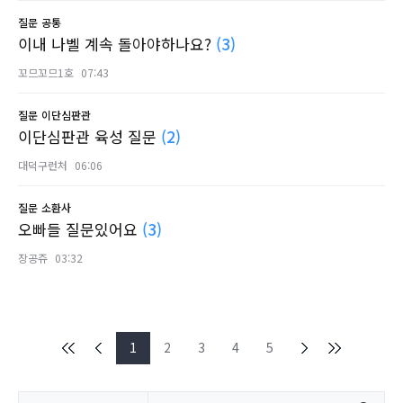
질문
공통
이내 나벨 계속 돌아야하나요?
(3)
꼬므꼬므1호
07:43
질문
이단심판관
이단심판관 육성 질문
(2)
대덕구런처
06:06
질문
소환사
오빠들 질문있어요
(3)
장공쥬
03:32
1
2
3
4
5