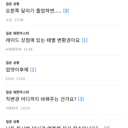
질문
공통
오른쪽 달리기 졸업하면.....
(8)
수Zr
15:48
질문
웨펀마스터
레이드 상점에 있는 태별 변환권이요
(1)
뇌명류하곡
15:36
질문
공통
업뎃이후에
(1)
EH10
15:00
질문
웨펀마스터
직변권 어디까지 바꿔주는 건가요?
(3)
서포터즈
14:24
질문
공통