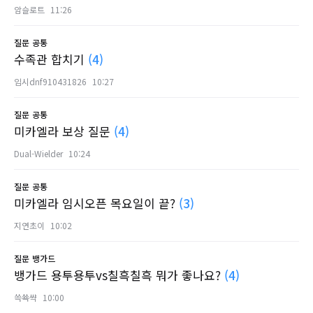
암슬로트
11:26
질문
공통
수족관 합치기
(4)
임시dnf910431826
10:27
질문
공통
미카엘라 보상 질문
(4)
Dual-Wielder
10:24
질문
공통
미카엘라 임시오픈 목요일이 끝?
(3)
지연초이
10:02
질문
뱅가드
뱅가드 용투용투vs칠흑칠흑 뭐가 좋나요?
(4)
쓱쑉쌱
10:00