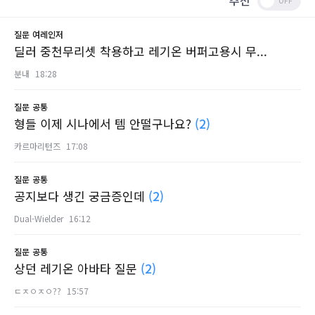
추천
질문
여레인저
딜러 중천무리셋 착용하고 레기온 버퍼고용시 무...
분내
18:28
질문
공통
형들 이제 시나에서 템 안떨구나요?
(2)
카르마리턴즈
17:08
질문
공통
공지보다 생긴 궁금증인데
(2)
Dual-Wielder
16:12
질문
공통
상던 레기온 아바타 질문
(2)
ㄷㅈㅇㅈㅇ??
15:57