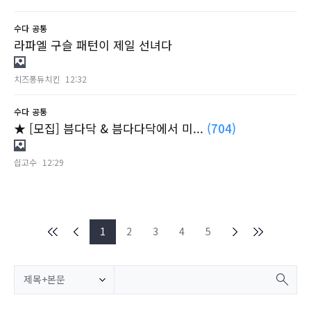
수다
공통
라파엘 구슬 패턴이 제일 선녀다
치즈퐁듀치킨
12:32
수다
공통
★ [모집] 븜다닥 & 븜다다닥에서 미...
(704)
싑고수
12:29
1
2
3
4
5
제목+본문