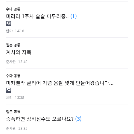
수다
공통
미라리 1주차 슬슬 마무리중..
(1)
탄야
14:16
질문
공통
계시의 지목
준사관
13:40
수다
공통
미카엘라 클리어 기념 움짤 몇개 만들어왔습니다...
체리
13:38
질문
공통
증폭하면 장비점수도 오르나요?
(3)
준사관
13:35