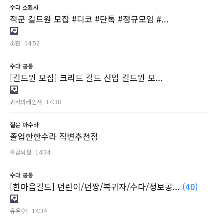
수다
소환사
적군 길드원 모집 #디코 #단톡 #정규모임 #...
소환
14:52
수다
공통
[길드원 모집] 크리드 길드 신입 길드원 모...
쿼카의레인저
14:38
질문
아수라
졸업한한수라 직변추천점
특급뇌절
14:34
수다
공통
[한마음길드] 던린이/던짱/복귀자/수다/정보공...
(40)
유우후!
14:34