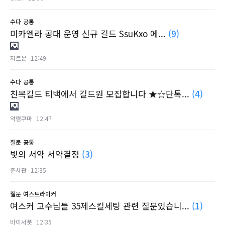
수다
공통
미카엘라 공대 운영 신규 길드 SsuKxo 에...
(9)
지르몬
12:49
수다
공통
친목길드 티백에서 길드원 모집합니다 ★☆단톡...
(4)
악령쿠마
12:47
질문
공통
빛의 서약 서약결정
(3)
준사관
12:35
질문
여스트라이커
여스커 고수님들 35제스킬세팅 관련 질문있습니...
(1)
바이서폿
12:35