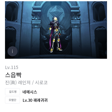
Lv.115
스읍빡
진(眞) 레인저 / 시로코
네메시스
Lv.30 궤궤귀귀