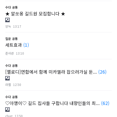
수다
공통
★ 알쏘옹 길드원 모집합니다 ★
양늑
13:17
질문
공통
세트효과
(1)
준사관
13:10
수다
공통
[멜로디]연합에서 함께 미카엘라 잡으러가실 둔...
(26)
라벨
12:50
수다
공통
♡아깽이♡ 길드 집사들 구합니다 내향인들의 최...
(62)
churr
12:50