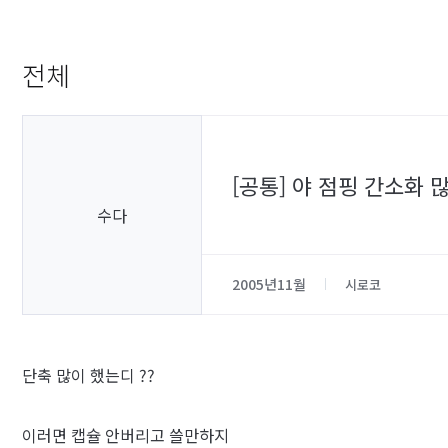
전체
[공통] 야 점핑 간소화
수다
2005년11월
시로코
단축 많이 했는디 ??
이러면 캡슐 안버리고 쓸만하지