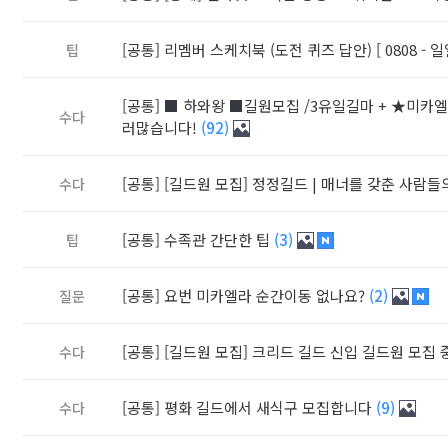
[공통]
리멤버 스케치북 (도전 퀴즈 답안) [ 0808 - 일
팁
[공통]
■ 하와왕 ■길원모집 /3유일길마 + ★미카엘라
수다
러많습니다!
(92)
[공통]
[길드원 모집] 정정길드 | 매너를 갖춘 사람
수다
[공통]
수족관 간단한 팁
(3)
팁
[공통]
요번 미카엘라 순간이동 없나요?
(2)
질문
[공통]
[길드원 모집] 크리드 길드 신입 길드원 모집 
수다
[공통]
평화 길드에서 새식구 모집합니다
(9)
수다