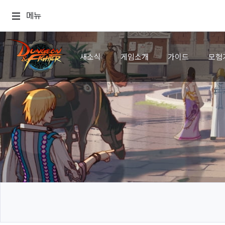
메뉴
새소식
게임소개
가이드
모험