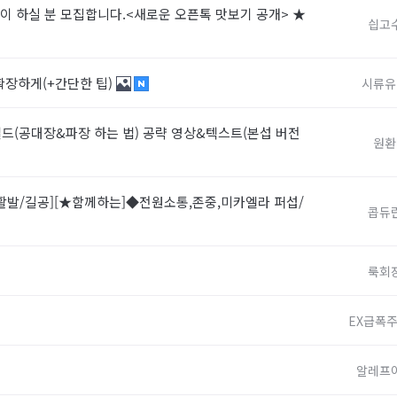
같이 하실 분 모집합니다.<새로운 오픈톡 맛보기 공개> ★
싑고
확장하게(+간단한 팁)
시류유
 빌드(공대장&파장 하는 법) 공략 영상&텍스트(본섭 버전
원환
발/길공][★함께하는]◆전원소통,존중,미카엘라 퍼섭/
콥듀
룩회
EX급폭
알레프