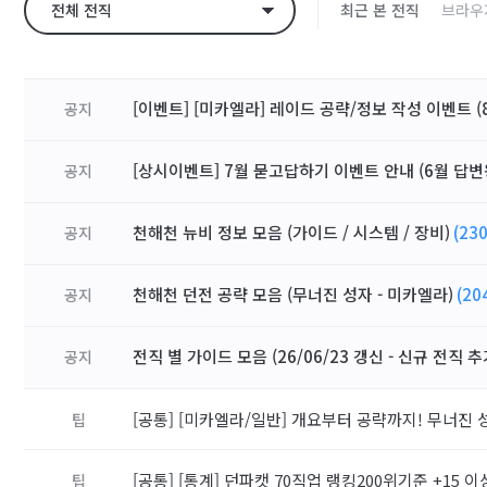
전체 전직
최근 본 전직
브라우
[이벤트] [미카엘라] 레이드 공략/정보 작성 이벤트 (8
공지
[상시이벤트] 7월 묻고답하기 이벤트 안내 (6월 답변
공지
천해천 뉴비 정보 모음 (가이드 / 시스템 / 장비)
(230
공지
천해천 던전 공략 모음 (무너진 성자 - 미카엘라)
(20
공지
전직 별 가이드 모음 (26/06/23 갱신 - 신규 전직 추
공지
[공통]
[미카엘라/일반] 개요부터 공략까지! 무너진 
팁
[공통]
[통계] 던파캣 70직업 랭킹200위기준 +15 이
팁