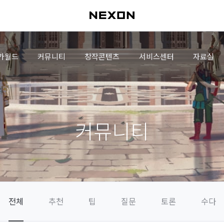
가월드
커뮤니티
창작콘텐츠
서비스센터
자료실
커뮤니티
전체
추천
팁
질문
토론
수다