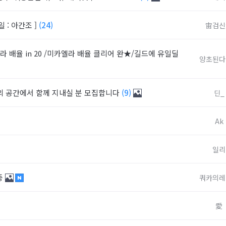
일 : 아간조 ]
(24)
宙검신
 배율 in 20 /미카엘라 배율 클리어 완★/길드에 유일딜
양초된다
들의 공간에서 함께 지내실 분 모집합니다
(9)
딘_
Ak
일리
중
쿼카의레
愛