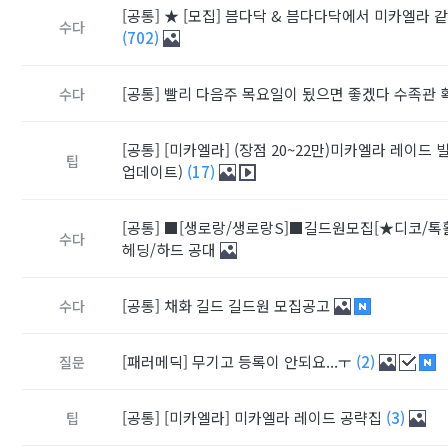
[공통]
★ [모집] 븜다닥 & 븜다다닥에서 미카엘라 
수다
(702)
[공통]
빨리 다음주 목요일이 됬으면 좋겠다 수족관 
수다
[공통]
[미카엘라] (장점 20~22만)미카엘라 레이드
팁
업데이트)
(17)
[공통]
■[생로랑/생로랑S]■길드원모집[★디코/톡활
수다
헤딩/하드 공대
[공통]
채화 길드 길드원 모집공고
수다
[패러메딕]
무기고 등록이 안되요...ㅜ
(2)
질문
[공통]
[미카엘라] 미카엘라 레이드 공략집
(3)
팁