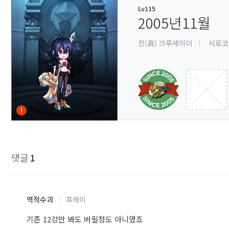
Lv115
2005년11월
진(眞) 크루세이더
시로코
댓글
1
역적수괴
프레이
기존 12강만 봐도 버릴정도 아니였죠