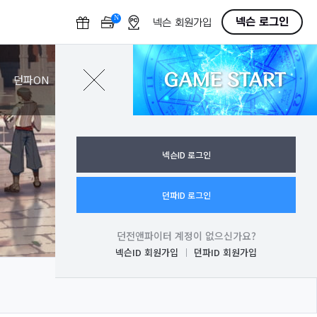
N
O
넥슨 로그인
넥슨 회원가입
F
F
GAME START
로그인
던파ON
넥슨ID 로그인
던파ID 로그인
던전앤파이터 계정이 없으신가요?
넥슨ID 회원가입
던파ID 회원가입