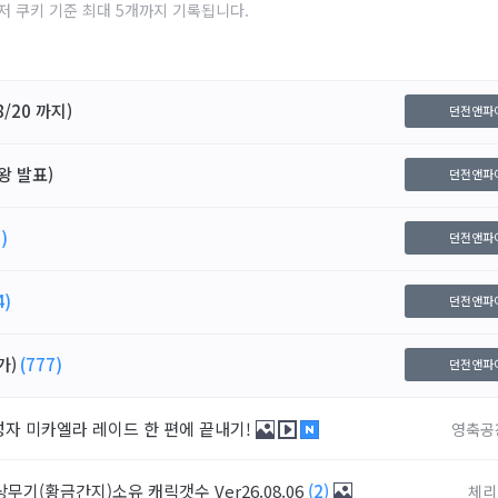
저 쿠키 기준 최대 5개까지 기록됩니다.
/20 까지)
던전앤파
왕 발표)
던전앤파
)
던전앤파
4)
던전앤파
가)
(777)
던전앤파
성자 미카엘라 레이드 한 편에 끝내기!
영축공
상무기(황금간지)소유 캐릭갯수 Ver26.08.06
(2)
체리