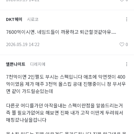
DKT헤이
시로코
7600억이시면. 네임드들이 까꿍하고 퇴근할것같아유....
2026.05.19 14:22
0
엘쁜나이트
디레지에
7천억이면 2인쩔도 부시는 스펙입니다 애초에 악연컷이 400
억이였음 제가 매주 3천억 올스킵 공대 진행중이니 정 무서우
면 같이 가드릴순있는데
다른곳 어디를가던 아작을내는 스펙이란점을 말씀드리는거
즉 쫄 필요가없어요 해보면 진짜 내가 고작 이딴게 두려워서
매칭갔나싶을겁니다