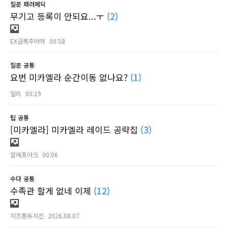
질문
패러메딕
무기고 등록이 안되요...ㅜ
(2)
EX급폭주아처
00:58
질문
공통
요번 미카엘라 순간이동 없나요?
(1)
일리
00:19
팁
공통
[미카엘라] 미카엘라 레이드 공략집
(3)
알레프아크
00:06
수다
공통
수족관 할게 없네 이제
(12)
치즈퐁듀치킨
2026.08.07