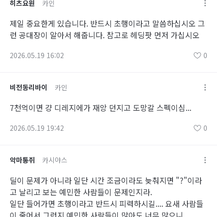
히츠요원
카인
제일 중요한게 있습니다. 반드시 초행이라고 말씀하십시오 그
런 공대장이 알아서 해줍니다. 참고로 헤딩팟 먼저 가십시오
2026.05.19 16:02
0
비전동리바이
카인
7천억이면 걍 디레지에가 재앙 던지고 도망갈 스펙이심...
2026.05.19 19:42
0
악마통쥐
카시야스
딜이 문제가 아니라 일단 시간 조금이라도 늦춰지면 "?"이라
고 날리고 보는 예민한 사람들이 문제인지라.
일단 들어가면 초행이라고 반드시 피력하시길.... 요새 사람들
이 줄어서 그런지 예민한 사람들이 많아도 너무 많으니