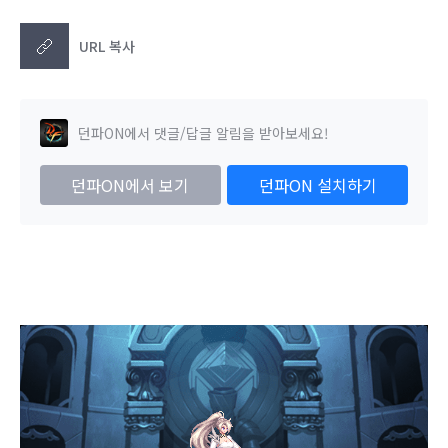
URL 복사
던파ON에서 댓글/답글 알림을 받아보세요!
던파ON에서 보기
던파ON 설치하기