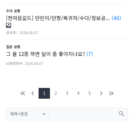
수다
공통
[한마음길드] 던린이/던짱/복귀자/수다/정보공...
(40)
유우후!
2026.08.07
질문
공통
그 올 12증 하면 딜이 좀 좋아지나요?
(7)
뇌명류하곡
2026.08.07
1
2
3
4
5
제목+본문