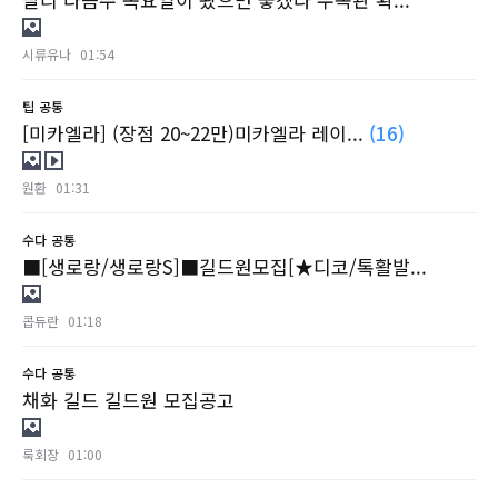
시류유나
01:54
팁
공통
[미카엘라] (장점 20~22만)미카엘라 레이...
(16)
원환
01:31
수다
공통
■[생로랑/생로랑S]■길드원모집[★디코/톡활발...
콥듀란
01:18
수다
공통
채화 길드 길드원 모집공고
룩회장
01:00