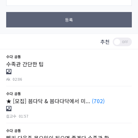
등록
추천
수다
공통
수족관 간단한 팁
Ak
02:06
수다
공통
★ [모집] 븜다닥 & 븜다다닥에서 미...
(702)
싑고수
01:57
수다
공통
빨리 다음주 목요일이 됬으면 좋겠다 수족관 확...