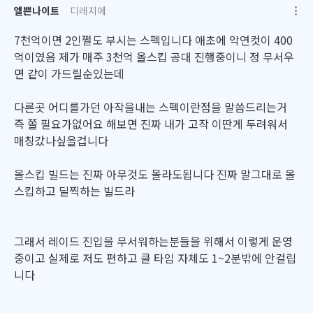
엘쁜나이트
디레지에
7천억이면 2인쩔도 부시는 스펙입니다 애초에 악연컷이 400
억이였음 제가 매주 3천억 올스킵 공대 진행중이니 정 무서우
면 같이 가드릴순있는데
다른곳 어디를가던 아작을내는 스펙이란점을 말씀드리는거
즉 쫄 필요가없어요 해보면 진짜 내가 고작 이딴게 두려워서
매칭갔나싶을겁니다
올스킵 빌드는 진짜 아무것도 몰라도됩니다 진짜 말그대로 올
스킵하고 딜찍하는 빌드라
그래서 레이드 진입을 무서워하는분들을 위해서 이렇게 운영
중이고 실제로 저도 편하고 클 타임 자체도 1~2분밖에 안걸립
니다