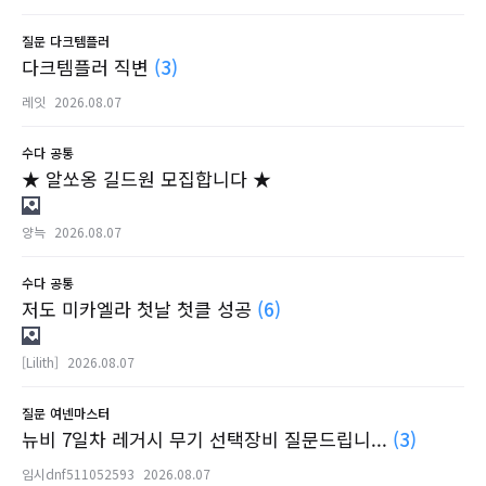
질문
다크템플러
다크템플러 직변
(3)
레잇
2026.08.07
수다
공통
★ 알쏘옹 길드원 모집합니다 ★
양늑
2026.08.07
수다
공통
저도 미카엘라 첫날 첫클 성공
(6)
[Lilith]
2026.08.07
질문
여넨마스터
뉴비 7일차 레거시 무기 선택장비 질문드립니...
(3)
임시dnf511052593
2026.08.07