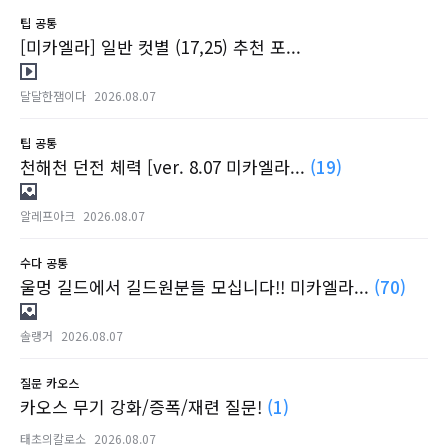
팁
공통
[미카엘라] 일반 컷별 (17,25) 추천 포...
달달한잼이다
2026.08.07
팁
공통
천해천 던전 체력 [ver. 8.07 미카엘라...
(19)
알레프아크
2026.08.07
수다
공통
울멍 길드에서 길드원분들 모십니다!! 미카엘라...
(70)
솔랭거
2026.08.07
질문
카오스
카오스 무기 강화/증폭/재련 질문!
(1)
태초의칼로소
2026.08.07