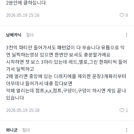
2분안에 클하십니다
2026.05.19 15:16
0
남메카닉
힐더
3천억 파티만 들어가셔도 패턴없이 다 부숩니다 유튭으로 악
연 딜찍하는영상 있으면 한번만 보셔도 충분할거에요
시작하면 첫 보스 3마리 있는데 레드,옐로,그린 한파티씩 들어
가서 딜찍하고
2페 열리면 중앙에 있는 디레지에를 제외한 문장3개짜리부터
아무데나 들어가서 대충 잡다보면
막페 열리는데 점프,x,x,점프,구덩이,구덩이 하시면 게임 끝나
있습니다
2026.05.19 15:18
1
와니군
힐더