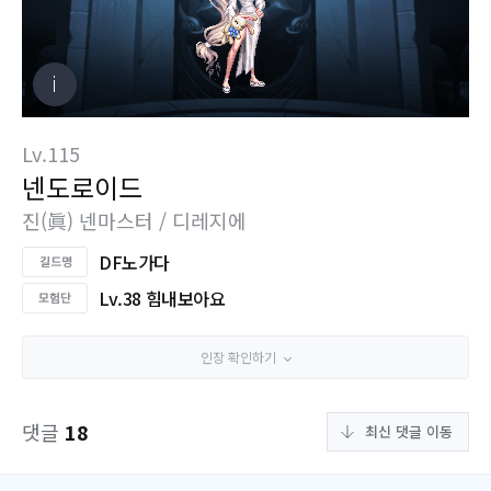
Lv.115
넨도로이드
진(眞) 넨마스터 / 디레지에
DF노가다
Lv.38 힘내보아요
인장 확인하기
댓글
18
최신 댓글 이동