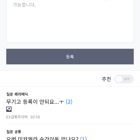
가능합니다.
등록
추천
질문
패러메딕
무기고 등록이 안되요...ㅜ
(2)
EX급폭주아처
00:58
질문
공통
요번 미카엘라 순간이동 없나요?
(1)