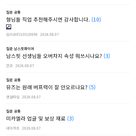
질문
공통
형님들 직업 추천해주시면 감사합니다.
(10)
임시dnf310520096
2026.08.07
질문
남스핏파이어
남스핏 선생님들 오버차지 속성 뭐쓰시나요?
(3)
칸코
2026.08.07
질문
공통
뮤즈는 원래 버프력이 잘 안오르나요?
(5)
영걸타임
2026.08.07
질문
공통
미카엘라 업글 및 보상 재료
(3)
네이카르
2026.08.07