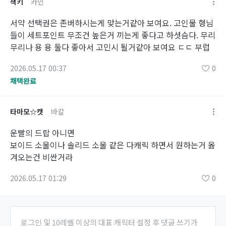
잭키
카인
서약 선택권은 존버하시는게 맞는거같아 보여요. 고인물 형님
들이 세트포인트 무조건 높은거 끼는게 좋다고 하셧슴다. 무리
무리나 용 용 둘다 좋아서 고민시 될거같아 보여요 ㄷㄷ 부럽
2026.05.17 00:37
0
채택완료
타마모☆캣
바칼
운빨의 드랍 아니면
보이드 소울이나 솔리드 소울 같은 다캐릭 하면서 원하는거 옮
겨오는건 비싼거라
2026.05.17 01:29
0
로그인 및 10레벨 이상의 대표 캐릭터 설정 후 댓글 쓰기가