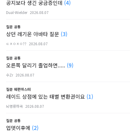
공지보다 생긴 궁금증인데
(4)
Dual-Wielder
2026.08.07
질문
공통
상던 레기온 아바타 질문
(3)
ㄷㅈㅇㅈㅇ??
2026.08.07
질문
공통
오른쪽 달리기 졸업하면.....
(9)
수Zr
2026.08.07
질문
웨펀마스터
레이드 상점에 있는 태별 변환권이요
(1)
뇌명류하곡
2026.08.07
질문
공통
업뎃이후에
(2)