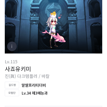
Lv.115
사죠유키미
진(眞) 다크템플러 / 바칼
말딸프리티더비
Lv.34 제3예능과