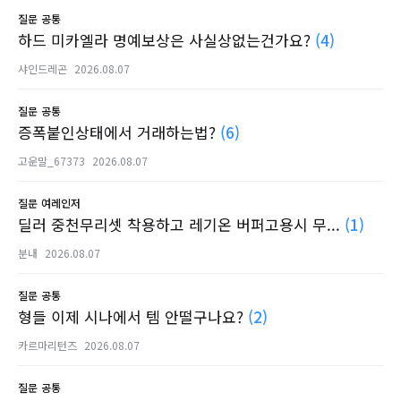
질문
공통
하드 미카엘라 명예보상은 사실상없는건가요?
(4)
샤인드레곤
2026.08.07
질문
공통
증폭붙인상태에서 거래하는법?
(6)
고운말_67373
2026.08.07
질문
여레인저
딜러 중천무리셋 착용하고 레기온 버퍼고용시 무...
(1)
분내
2026.08.07
질문
공통
형들 이제 시나에서 템 안떨구나요?
(2)
카르마리턴즈
2026.08.07
질문
공통