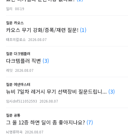
일리
00:19
질문
카오스
카오스 무기 강화/증폭/재련 질문!
(1)
태초의칼로소
2026.08.07
질문
다크템플러
다크템플러 직변
(3)
레잇
2026.08.07
질문
여넨마스터
뉴비 7일차 레거시 무기 선택장비 질문드립니...
(3)
임시dnf511052593
2026.08.07
질문
공통
그 올 12증 하면 딜이 좀 좋아지나요?
(7)
뇌명류하곡
2026.08.07