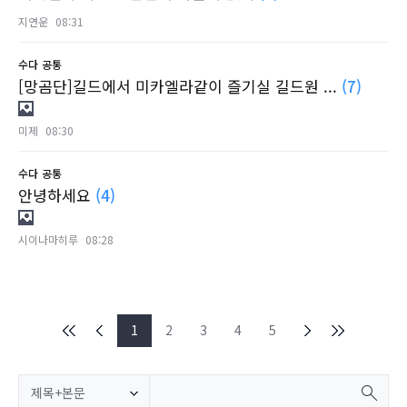
지연운
08:31
수다
공통
[망곰단]길드에서 미카엘라같이 즐기실 길드원 ...
(7)
미제
08:30
수다
공통
안녕하세요
(4)
시이나마히루
08:28
1
2
3
4
5
제목+본문