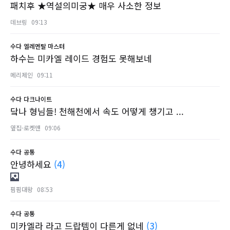
패치후 ★역설의미궁★ 매우 사소한 정보
데브링
09:13
수다
엘레멘탈 마스터
하수는 미카엘 레이드 경험도 못해보네
메리제인
09:11
수다
다크나이트
닼나 형님들! 천해천에서 속도 어떻게 챙기고 ...
옆집-로켓맨
09:06
수다
공통
안녕하세요
(4)
핌핌대왕
08:53
수다
공통
미카엘라 라고 드랍템이 다른게 없네
(3)