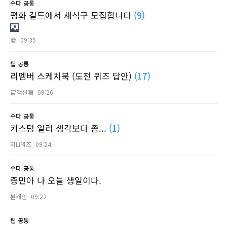
수다
공통
평화 길드에서 새식구 모집합니다
(9)
愛
09:35
팁
공통
리멤버 스케치북 (도전 퀴즈 답안)
(17)
宙검신淵
09:26
수다
공통
커스텀 일러 생각보다 좀...
(1)
지LI워즈
09:24
수다
공통
종민아 나 오늘 생일이다.
본캐임
09:22
팁
공통