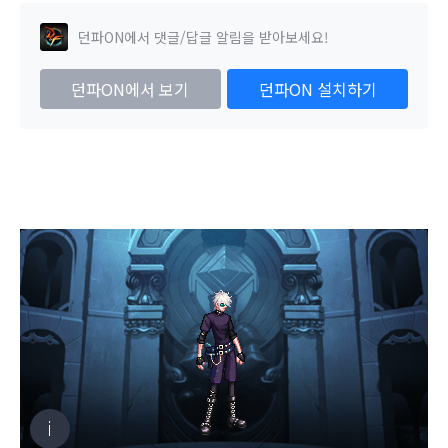
던파ON에서 댓글/답글 알림을 받아보세요!
던파ON에서 보기
던파ON 설치하기