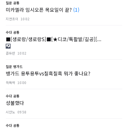
질문
공통
미카엘라 임시오픈 목요일이 끝?
(1)
지연초이
10:02
수다
공통
■[생로랑/생로랑S]■[★디코/톡활발/길공][...
콥듀란
10:02
질문
뱅가드
뱅가드 용투용투vs칠흑칠흑 뭐가 좋나요?
쓱쑉쌱
10:00
수다
공통
성불했다
시안노
09:58
수다
공통