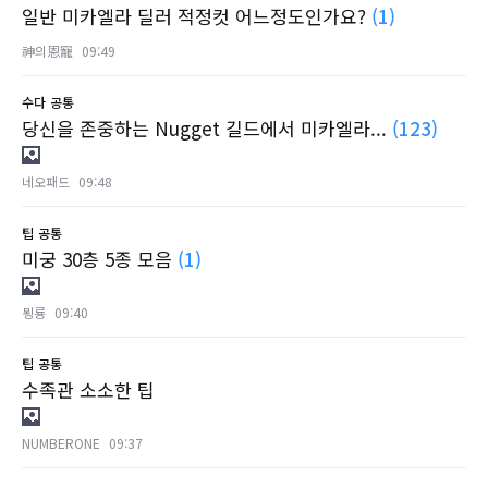
일반 미카엘라 딜러 적정컷 어느정도인가요?
(1)
神의恩寵
09:49
수다
공통
당신을 존중하는 Nugget 길드에서 미카엘라...
(123)
네오패드
09:48
팁
공통
미궁 30층 5종 모음
(1)
묑룡
09:40
팁
공통
수족관 소소한 팁
NUMBERONE
09:37