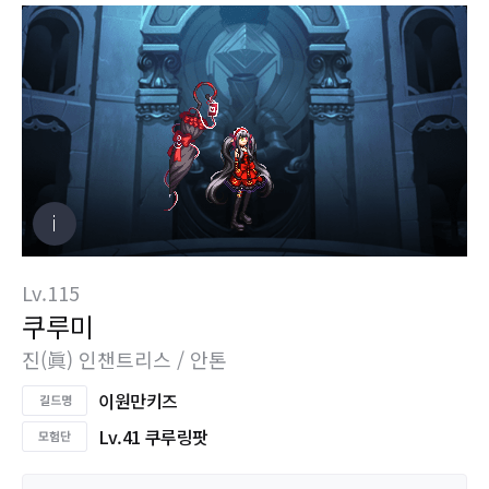
Lv.115
쿠루미
진(眞) 인챈트리스 / 안톤
이원만키즈
Lv.41 쿠루링팟