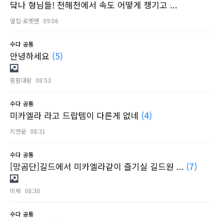
닼나 형님들! 천해천에서 속도 어떻게 챙기고 ...
옆집-로켓맨
09:06
수다
공통
안녕하세요
(5)
핌핌대왕
08:53
수다
공통
미카엘라 라고 드랍템이 다른게 없네
(4)
지연운
08:31
수다
공통
[망곰단]길드에서 미카엘라같이 즐기실 길드원 ...
(7)
미제
08:30
수다
공통