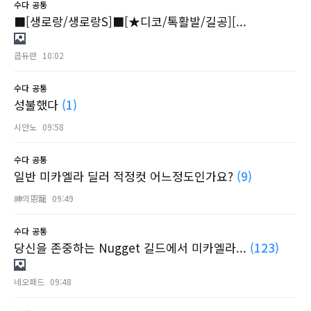
수다
공통
■[생로랑/생로랑S]■[★디코/톡활발/길공][...
콥듀란
10:02
수다
공통
성불했다
(1)
시안노
09:58
수다
공통
일반 미카엘라 딜러 적정컷 어느정도인가요?
(9)
神의恩寵
09:49
수다
공통
당신을 존중하는 Nugget 길드에서 미카엘라...
(123)
네오패드
09:48