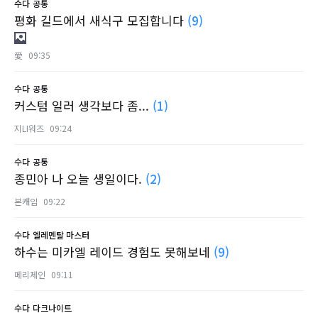
수다
공통
평화 길드에서 새식구 모집합니다
(9)
愛
09:35
수다
공통
커스텀 일러 생각보다 좀...
(1)
지LI워즈
09:24
수다
공통
종민아 나 오늘 생일이다.
(2)
본캐임
09:22
수다
엘레멘탈 마스터
하수는 미카엘 레이드 경험도 못해보네
(9)
메리제인
09:11
수다
다크나이트