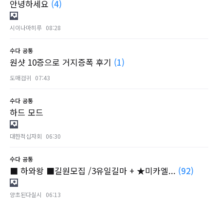
안녕하세요
(4)
시이나마히루
08:28
수다
공통
원샷 10증으로 거지증폭 후기
(1)
도매검귀
07:43
수다
공통
하드 모드
대한적십자회
06:30
수다
공통
■ 하와왕 ■길원모집 /3유일길마 + ★미카엘...
(92)
양초된다실시
06:13