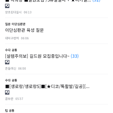
양초된다실시
06:13
질문
이단심판관
이단심판관 육성 질문
대덕구런처
06:06
수다
공통
[설렘주의보] 길드원 모집중입니다~
(33)
흔들여신
06:00
수다
공통
■[생로랑/생로랑S]■[★디코/톡활발/길공][...
콥듀란
05:57
팁
공통