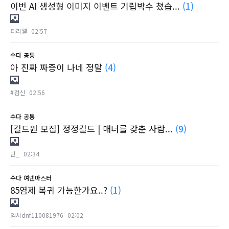
이번 AI 생성형 이미지 이벤트 기립박수 쳤습...
(1)
티리웰
02:57
수다
공통
아 진짜 짜증이 나네 정말
(4)
#검신
02:56
수다
공통
[길드원 모집] 정정길드 | 매너를 갖춘 사람...
(9)
딘_
02:34
수다
여넨마스터
85염제 복귀 가능한가요..?
(1)
임시dnf110081976
02:02