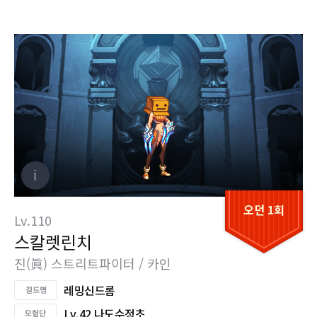
오던 1회
Lv.110
스칼렛린치
진(眞) 스트리트파이터 / 카인
레밍신드롬
Lv.42 나도수정초