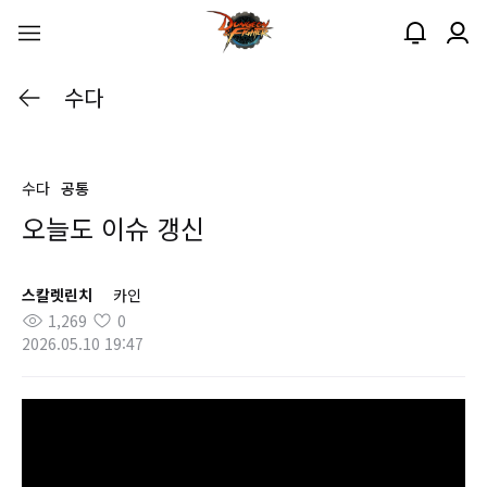
수다
수다
공통
오늘도 이슈 갱신
스칼렛린치
카인
1,269
0
2026.05.10 19:47