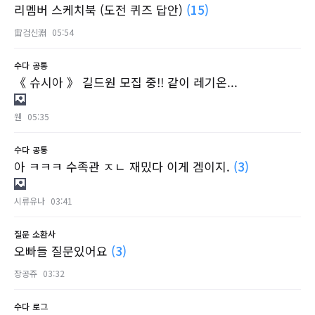
리멤버 스케치북 (도전 퀴즈 답안)
(15)
宙검신淵
05:54
수다
공통
《 슈시아 》 길드원 모집 중!! 같이 레기온...
웬
05:35
수다
공통
아 ㅋㅋㅋ 수족관 ㅈㄴ 재밌다 이게 겜이지.
(3)
시류유나
03:41
질문
소환사
오빠들 질문있어요
(3)
장공쥬
03:32
수다
로그