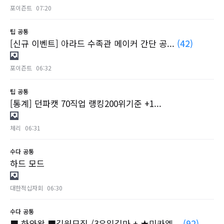
포이즌트
07:20
팁
공통
[신규 이벤트] 아라드 수족관 메이커 간단 공...
(42)
포이즌트
06:32
팁
공통
[통계] 던파캣 70직업 랭킹200위기준 +1...
체리
06:31
수다
공통
하드 모드
대한적십자회
06:30
수다
공통
■ 하와왕 ■길원모집 /3유일길마 + ★미카엘...
(92)