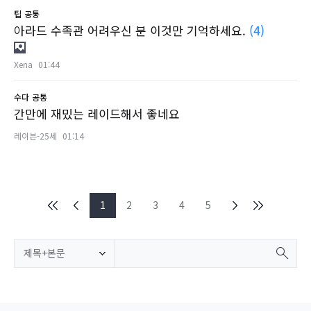
팁
공통
아라드 수족관 어려우신 분 이것만 기억하세요.
(4)
Xena
01:44
수다
공통
간만에 재밌는 레이드해서 좋네요
레이븐-25세
01:14
1
2
3
4
5
제목+본문