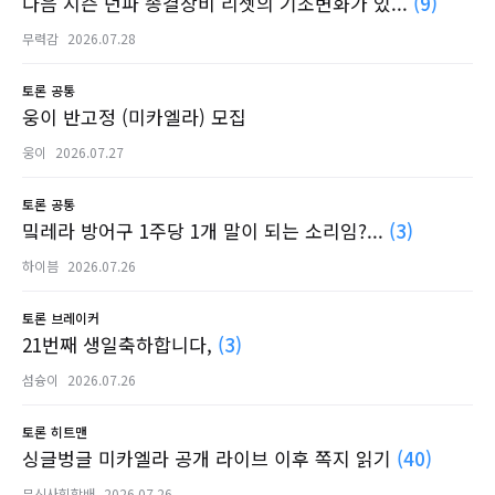
다음 시즌 던파 종결장비 리셋의 기조변화가 있...
(9)
무력감
2026.07.28
토론
공통
웅이 반고정 (미카엘라) 모집
웅이
2026.07.27
토론
공통
밐레라 방어구 1주당 1개 말이 되는 소리임?...
(3)
하이븜
2026.07.26
토론
브레이커
21번째 생일축하합니다,
(3)
섬슝이
2026.07.26
토론
히트맨
싱글벙글 미카엘라 공개 라이브 이후 쪽지 읽기
(40)
무신사힙할배
2026.07.26