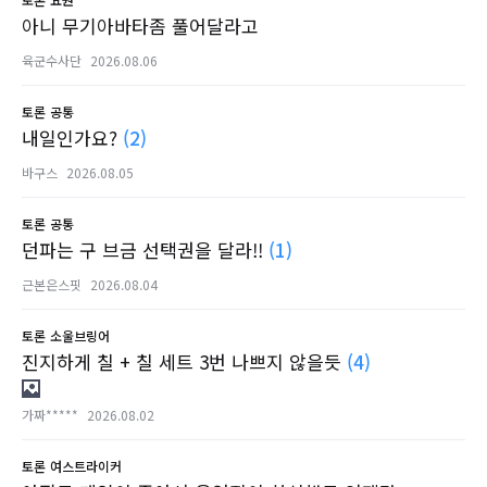
아니 무기아바타좀 풀어달라고
육군수사단
2026.08.06
토론
공통
내일인가요?
(2)
바구스
2026.08.05
토론
공통
던파는 구 브금 선택권을 달라!!
(1)
근본은스핏
2026.08.04
토론
소울브링어
진지하게 칠 + 칠 세트 3번 나쁘지 않을듯
(4)
가짜*****
2026.08.02
토론
여스트라이커