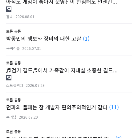
아직도 게임이 좋아서 운영진이 한심해도 언젠간...
흉박
2026.08.01
토론
공통
박종민의 행보와 장비의 대한 고찰
(1)
극귀검술
2026.07.31
토론
공통
♬검기 길드♬에서 가족같이 지내실 소중한 길드...
소드셀렉터
2026.07.29
토론
공통
던파의 밸패는 참 개발자 편의주의적인거 같다
(11)
수녀님
2026.07.29
토론
공통