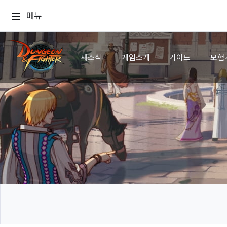
메뉴
새소식
게임소개
가이드
모험