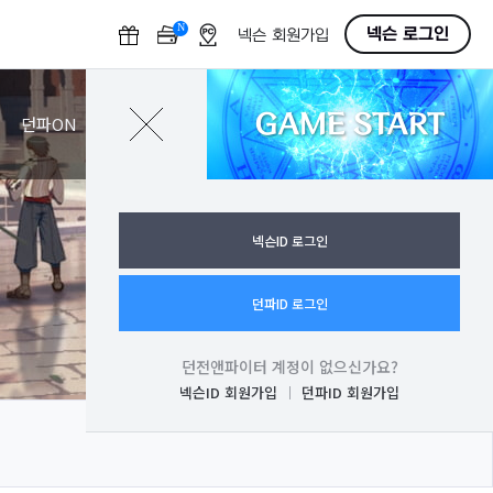
N
O
넥슨 로그인
넥슨 회원가입
F
F
GAME START
로그인
던파ON
넥슨ID 로그인
던파ID 로그인
던전앤파이터 계정이 없으신가요?
넥슨ID 회원가입
던파ID 회원가입