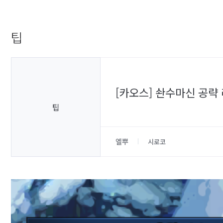
팁
[카오스] 솬수마신 공략 
팁
엘뿌
시로코