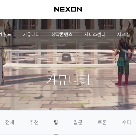
가월드
커뮤니티
창작콘텐츠
서비스센터
자료실
커뮤니티
전체
추천
팁
질문
토론
수다